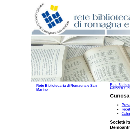
Rete Biblio
Rete Bibliotecaria di Romagna e San
Percorsi curi
Marino
Curios
La Rete
Le attività
Prove
I servizi
Ricet
Cale
Il Servizio Bibliotecario Nazionale
La Storia della Rete
Società It
Progetti
Demoantr