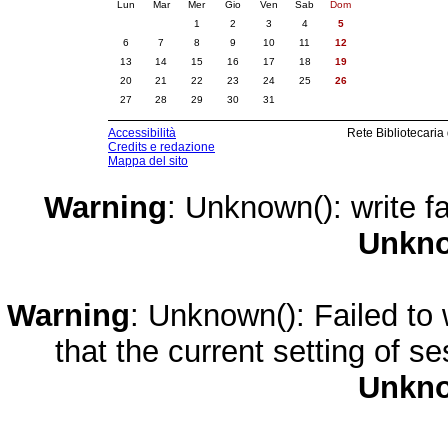
Lun
Mar
Mer
Gio
Ven
Sab
Dom
1
2
3
4
5
6
7
8
9
10
11
12
13
14
15
16
17
18
19
20
21
22
23
24
25
26
27
28
29
30
31
Accessibilità
Rete Bibliotecaria
Credits e redazione
Mappa del sito
Warning
: Unknown(): write fa
Unkn
Warning
: Unknown(): Failed to w
that the current setting of s
Unkn