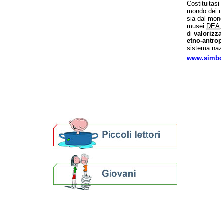
Percorsi curiosi
Costituitasi
mondo dei m
Domenico Baccarini
sia dal mond
Civiltà contadina
musei
DEA
Visita
di
valorizz
etno-antro
Impara
sistema nazi
Esplora
www.simbd
Curiosando
Concorsi fotografici
Concorsi letterari
Biblioteche e archivi
Agenda
Per bibliotecari e archivisti
Calendario eventi
« prec.
luglio 2026
succ. »