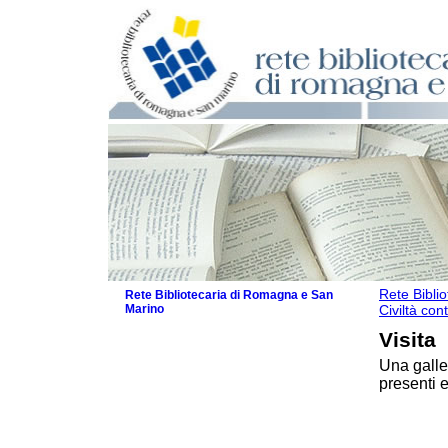
Rete Bibli
Rete Bibliotecaria di Romagna e San
Marino
Civiltà con
La Rete
Visita
Le attività
Una galler
I servizi
presenti e
Il Servizio Bibliotecario Nazionale
La Storia della Rete
Progetti