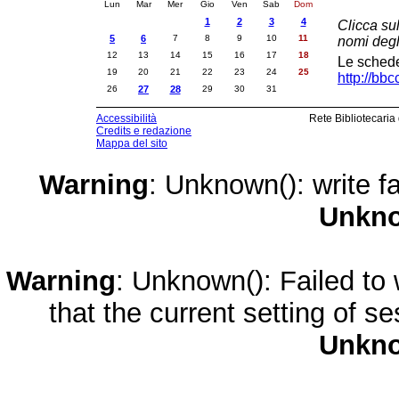
Lun
Mar
Mer
Gio
Ven
Sab
Dom
1
2
3
4
Clicca su
5
6
7
8
9
10
11
nomi degl
12
13
14
15
16
17
18
Le schede 
19
20
21
22
23
24
25
http://bb
26
27
28
29
30
31
Accessibilità
Rete Bibliotecaria
Credits e redazione
Mappa del sito
Warning
: Unknown(): write fa
Unkn
Warning
: Unknown(): Failed to w
that the current setting of s
Unkn