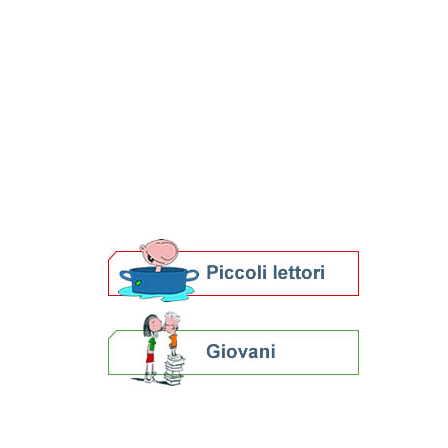
Percorsi curiosi
Domenico Baccarini
Civiltà contadina
Visita
Impara
Esplora
Curiosando
Concorsi fotografici
Concorsi letterari
Biblioteche e archivi
Agenda
Per bibliotecari e archivisti
Calendario eventi
« prec.
gennaio 2026
succ. »