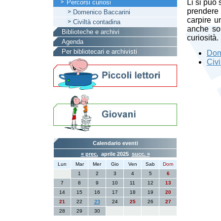
Li si può
Percorsi curiosi
prendere
Domenico Baccarini
carpire un
Civiltà contadina
anche sol
Biblioteche e archivi
curiosità.
Agenda
Per bibliotecari e archivisti
Dom
Civi
Calendario eventi
« prec.
aprile 2025
succ. »
Lun
Mar
Mer
Gio
Ven
Sab
Dom
1
2
3
4
5
6
7
8
9
10
11
12
13
14
15
16
17
18
19
20
21
22
23
24
25
26
27
28
29
30