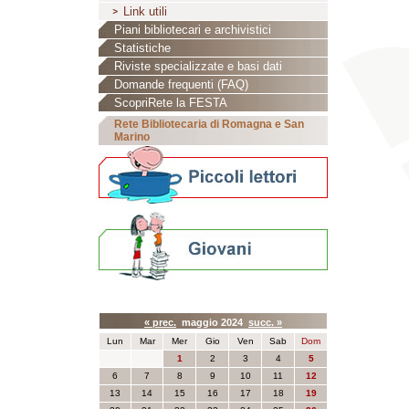
Link utili
Piani bibliotecari e archivistici
Statistiche
Riviste specializzate e basi dati
Domande frequenti (FAQ)
ScopriRete la FESTA
Rete Bibliotecaria di Romagna e San
Marino
Calendario eventi
« prec.
maggio 2024
succ. »
Lun
Mar
Mer
Gio
Ven
Sab
Dom
1
2
3
4
5
6
7
8
9
10
11
12
13
14
15
16
17
18
19