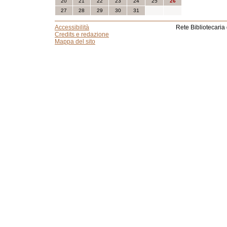
20
21
22
23
24
25
26
27
28
29
30
31
Accessibilità
Rete Bibliotecaria
Credits e redazione
Mappa del sito