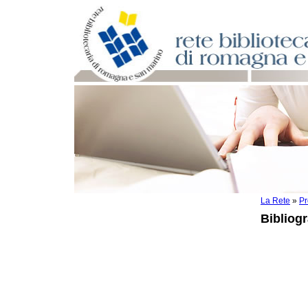
La Rete
»
Pr
Per bibliotecari e archivisti
Bibliogr
Documenti e materiale utile
Professione Bibliotecario
Professione Archivista
Bibliografia
Ditte e cooperative di servizi
Scuole di Archivistica
Normativa