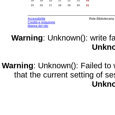
18
19
20
21
22
23
24
25
26
27
28
29
30
31
Accessibilità
Rete Bibliotecaria
Credits e redazione
Mappa del sito
Warning
: Unknown(): write fa
Unkn
Warning
: Unknown(): Failed to w
that the current setting of s
Unkn