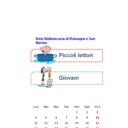
Link utili
Piani bibliotecari e archivistici
Statistiche
Riviste specializzate e basi dati
Domande frequenti (FAQ)
ScopriRete la FESTA
Rete Bibliotecaria di Romagna e San
Marino
Calendario eventi
« prec.
marzo 2024
succ. »
Lun
Mar
Mer
Gio
Ven
Sab
Dom
1
2
3
4
5
6
7
8
9
10
11
12
13
14
15
16
17