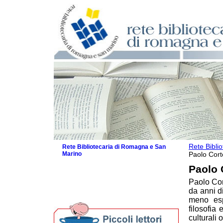
Rete Bibli
Rete Bibliotecaria di Romagna e San
Marino
Paolo Cort
La Rete
Paolo 
Biblioteche e archivi
Paolo Cor
Agenda
da anni di
Per bibliotecari e archivisti
meno espl
filosofia
culturali 