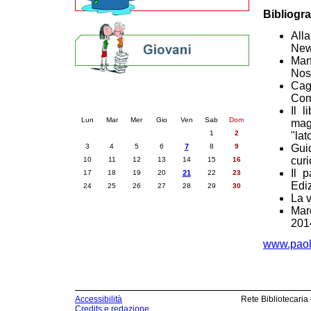
Bibliogra
Alla
New
Mano
Nos
Cag
Calendario eventi
Com
« prec.
giugno 2024
succ. »
Il 
Lun
Mar
Mer
Gio
Ven
Sab
Dom
magi
1
2
"la
Gui
3
4
5
6
7
8
9
cur
10
11
12
13
14
15
16
Il 
17
18
19
20
21
22
23
Edi
24
25
26
27
28
29
30
La 
Marc
201
www.paol
Accessibilità
Rete Bibliotecaria
Credits e redazione