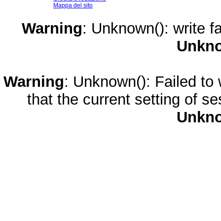
Mappa del sito
Warning
: Unknown(): write fa
Unkn
Warning
: Unknown(): Failed to w
that the current setting of s
Unkn