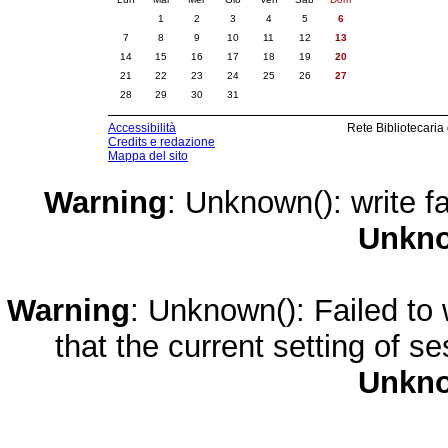
1
2
3
4
5
6
7
8
9
10
11
12
13
14
15
16
17
18
19
20
21
22
23
24
25
26
27
28
29
30
31
Accessibilità
Rete Bibliotecaria
Credits e redazione
Mappa del sito
Warning
: Unknown(): write fa
Unkn
Warning
: Unknown(): Failed to w
that the current setting of s
Unkn