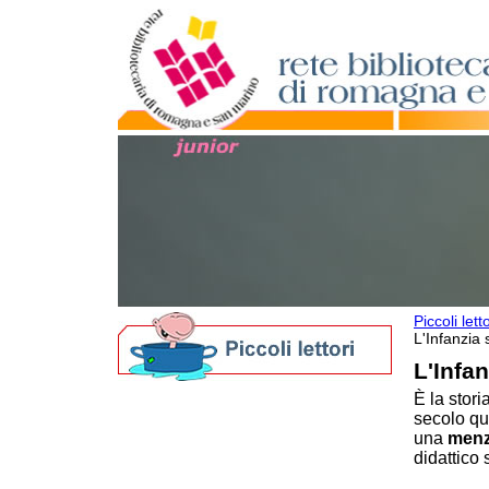
Piccoli letto
L'Infanzia s
L'Infan
È la stori
Biblioteche per i più piccoli
secolo qu
Nati per Leggere in Romagna
una
menz
Il progetto nazionale
didattico
Materiale informativo
Crescere leggendo