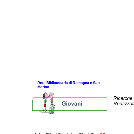
Come e quando leggere
La newsletter
Consigli di lettura per genitori
Guida alla navigazione in rete per i
bambini
Alcuni Video
Se leggo cresco bene
L'Infanzia si fa Storia
Nati per la Musica in Romagna
I nostri Festival
Bibliografie
Link e Gaming
Eventi e news
Rete Bibliotecaria di Romagna e San
Marino
Ricerche 
Realizzat
Calendario eventi
« prec.
luglio 2025
succ. »
Lun
Mar
Mer
Gio
Ven
Sab
Dom