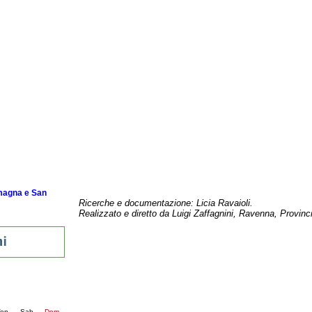
e
genitori
in rete per i
ne
a
Romagna
omagna e San
Ricerche e documentazione: Licia Ravaioli.
Realizzato e diretto da Luigi Zaffagnini, Ravenna, Provinc
nti
5
succ. »
en
Sab
Dom