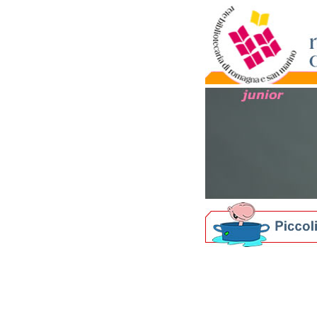
Biblioteche per i più picc
Nati per Leggere in Ro
Il progetto nazionale
Materiale informativo
Crescere leggendo