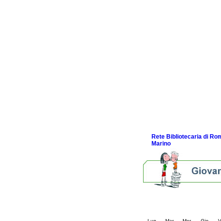
Come e quando legger
La newsletter
Consigli di lettura per 
Guida alla navigazione 
bambini
Alcuni Video
Se leggo cresco be
L'Infanzia si fa Stori
Nati per la Musica in 
I nostri Festival
Bibliografie
Link e Gaming
Eventi e news
Rete Bibliotecaria di R
Marino
Calendario eve
« prec.
giugno 202
Lun
Mar
Mer
Gio
V