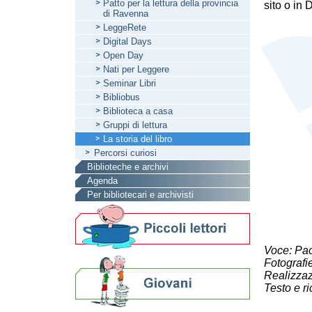
Patto per la lettura della provincia
sito o in
di Ravenna
LeggeRete
Digital Days
Open Day
Nati per Leggere
Seminar Libri
Bibliobus
Biblioteca a casa
Gruppi di lettura
La storia del libro
Percorsi curiosi
Biblioteche e archivi
Agenda
Per bibliotecari e archivisti
Voce: Pa
Fotografie
Realizzaz
Testo e ri