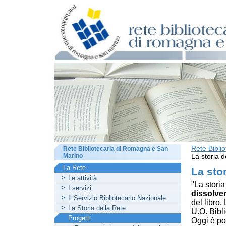
Rete Bibli
Rete Bibliotecaria di Romagna e San
Marino
La storia de
La Rete
La stor
Le attività
"La stori
I servizi
dissolve
Il Servizio Bibliotecario Nazionale
del libro.
La Storia della Rete
U.O. Bibl
Progetti
Oggi è po