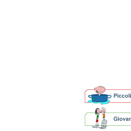
Patto per la lettura 
di Ravenna
LeggeRete
Digital Days
Open Day
Nati per Leggere
Seminar Libri
Bibliobus
Biblioteca a casa
Gruppi di lettura
La storia del libro
Percorsi curiosi
Biblioteche e archivi
Agenda
Per bibliotecari e archivi