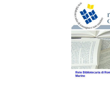
Rete Bibliotecaria di R
Marino
La Rete
Le attività
I servizi
Il Servizio Bibliotecar
La Storia della Rete
Progetti