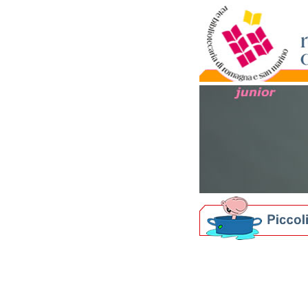
Biblioteche per i più picc
Nati per Leggere in Ro
Nati per la Musica in 
I nostri Festival
Bibliografie