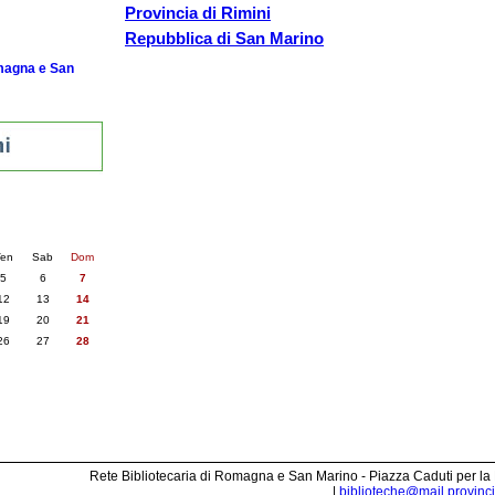
Provincia di Rimini
Repubblica di San Marino
omagna e San
nti
6
succ. »
en
Sab
Dom
5
6
7
12
13
14
19
20
21
26
27
28
Rete Bibliotecaria di Romagna e San Marino - Piazza Caduti per la
|
biblioteche@mail.provincia