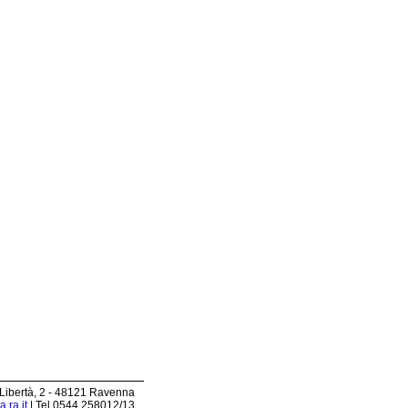
 Libertà, 2 - 48121 Ravenna
.ra.it
| Tel 0544.258012/13