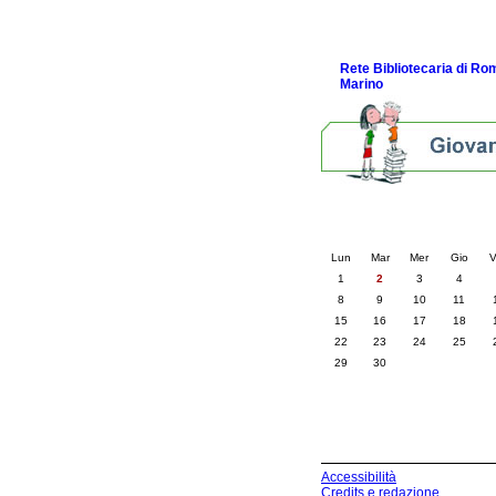
Link e Gaming
Eventi e news
Rete Bibliotecaria di R
Marino
Calendario eve
« prec.
giugno 202
Lun
Mar
Mer
Gio
V
1
2
3
4
8
9
10
11
15
16
17
18
22
23
24
25
29
30
Accessibilità
Credits e redazione