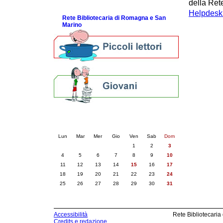
della Rete
ScopriRete la FESTA
Helpdesk b
Rete Bibliotecaria di Romagna e San
Marino
Calendario eventi
« prec.
agosto 2025
succ. »
Lun
Mar
Mer
Gio
Ven
Sab
Dom
1
2
3
4
5
6
7
8
9
10
11
12
13
14
15
16
17
18
19
20
21
22
23
24
25
26
27
28
29
30
31
Accessibilità
Rete Bibliotecaria
Credits e redazione