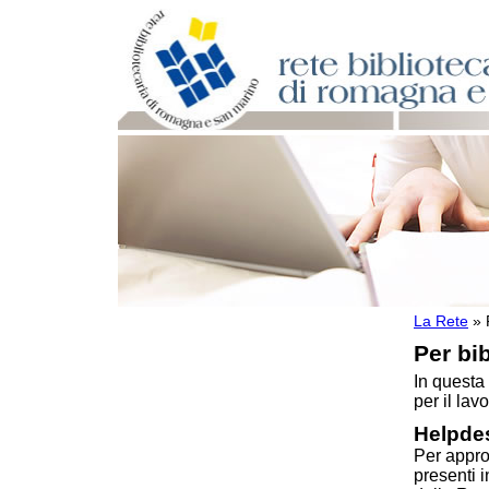
La Rete
»
Per bibliotecari e archivisti
Per bib
Documenti e materiale utile
Professione Bibliotecario
In questa
Professione Archivista
per il lavo
Piani bibliotecari e archivistici
Helpdes
Statistiche
Per appro
Riviste specializzate e basi dati
presenti 
Domande frequenti (FAQ)