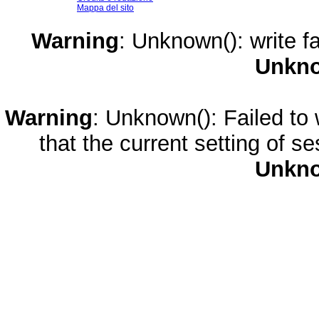
Mappa del sito
Warning
: Unknown(): write fa
Unkn
Warning
: Unknown(): Failed to w
that the current setting of s
Unkn