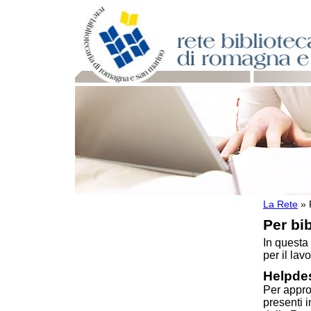
La Rete
»
Per bibliotecari e archivisti
Per bib
Documenti e materiale utile
Professione Bibliotecario
In questa
Professione Archivista
per il lavo
Piani bibliotecari e archivistici
Helpdes
Statistiche
Per appro
Riviste specializzate e basi dati
presenti 
Domande frequenti (FAQ)