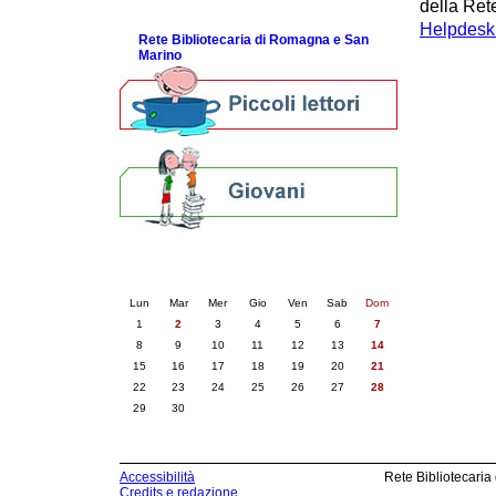
della Rete
ScopriRete la FESTA
Helpdesk b
Rete Bibliotecaria di Romagna e San
Marino
Calendario eventi
« prec.
giugno 2026
succ. »
Lun
Mar
Mer
Gio
Ven
Sab
Dom
1
2
3
4
5
6
7
8
9
10
11
12
13
14
15
16
17
18
19
20
21
22
23
24
25
26
27
28
29
30
Accessibilità
Rete Bibliotecaria
Credits e redazione