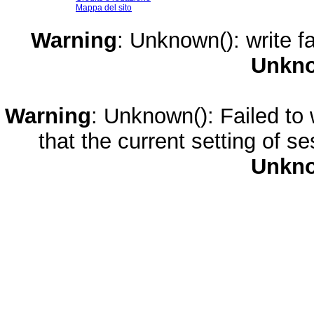
Mappa del sito
Warning
: Unknown(): write fa
Unkn
Warning
: Unknown(): Failed to w
that the current setting of s
Unkn