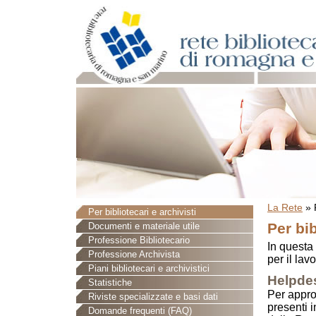
La Rete
»
Per bibliotecari e archivisti
Per bib
Documenti e materiale utile
Professione Bibliotecario
In questa
Professione Archivista
per il lavo
Piani bibliotecari e archivistici
Helpdes
Statistiche
Per appro
Riviste specializzate e basi dati
presenti 
Domande frequenti (FAQ)