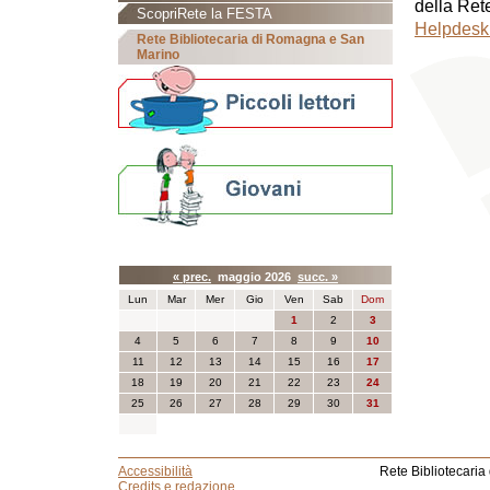
della Rete
ScopriRete la FESTA
Helpdesk b
Rete Bibliotecaria di Romagna e San
Marino
Calendario eventi
« prec.
maggio 2026
succ. »
Lun
Mar
Mer
Gio
Ven
Sab
Dom
1
2
3
4
5
6
7
8
9
10
11
12
13
14
15
16
17
18
19
20
21
22
23
24
25
26
27
28
29
30
31
Accessibilità
Rete Bibliotecaria
Credits e redazione