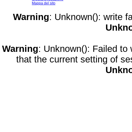
Mappa del sito
Warning
: Unknown(): write fa
Unkn
Warning
: Unknown(): Failed to w
that the current setting of s
Unkn