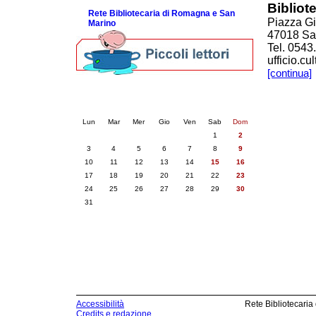
Bibliot
Rete Bibliotecaria di Romagna e San
Piazza Gi
Marino
47018 Sa
Tel. 0543
ufficio.c
[continua]
Calendario eventi
« prec.
agosto 2026
succ. »
Lun
Mar
Mer
Gio
Ven
Sab
Dom
1
2
3
4
5
6
7
8
9
10
11
12
13
14
15
16
17
18
19
20
21
22
23
24
25
26
27
28
29
30
31
Accessibilità
Rete Bibliotecaria
Credits e redazione