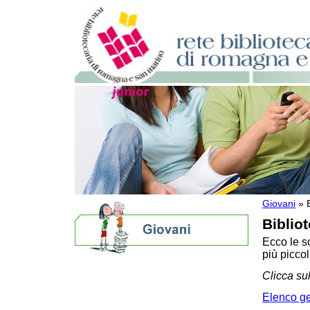
Giovani
»
Biblio
Ecco le sc
più piccol
Biblioteche per ragazzi
Clicca sul
E se le storie allungassero la vita?
Bibliografie
Elenco g
Eventi e news