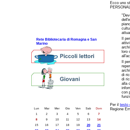
Ecco uno str
Link utili
PERSONALE d
Piani bibliotecari e archivistici
"Deve
Statistiche
dell'
Riviste specializzate e basi dati
piano
Domande frequenti (FAQ)
cultu
attua
ScopriRete la FESTA
Il pe
Rete Bibliotecaria di Romagna e San
attiv
Marino
archi
loro 
all'a
Il pe
repe
archi
di ri
di ri
alla 
infor
con p
funzi
Calendario eventi
« prec.
dicembre 2025
succ. »
Per il
testo 
Regione Em
Lun
Mar
Mer
Gio
Ven
Sab
Dom
1
2
3
4
5
6
7
8
9
10
11
12
13
14
15
16
17
18
19
20
21