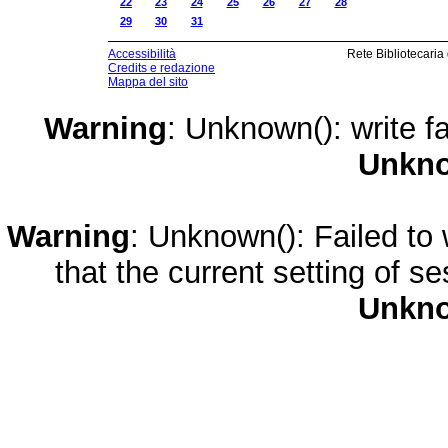
22
23
24
25
26
27
28
29
30
31
Accessibilità
Rete Bibliotecaria
Credits e redazione
Mappa del sito
Warning
: Unknown(): write fa
Unkn
Warning
: Unknown(): Failed to w
that the current setting of s
Unkn