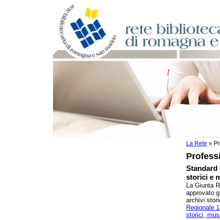
La Rete
»
Pr
Per bibliotecari e archivisti
Profess
Documenti e materiale utile
Professione Bibliotecario
Standard e
storici e 
Professione Archivista
La Giunta R
Bibliografia
approvato gl
Ditte e cooperative di servizi
archivi stor
Scuole di Archivistica
Regionale 18
storici, muse
Normativa