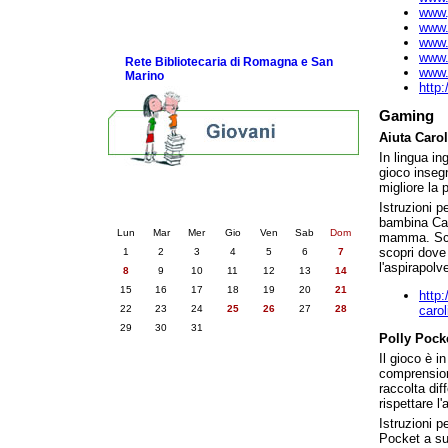
www.j
Link e Gaming
www.b
Eventi e news
www.f
www.
Rete Bibliotecaria di Romagna e San
www.
Marino
http:
Gaming
Aiuta Carol
In lingua in
gioco inseg
migliore la 
Calendario eventi
Istruzioni pe
« prec.
dicembre 2025
succ. »
bambina Caro
Lun
Mar
Mer
Gio
Ven
Sab
Dom
mamma. Scegl
scopri dove
1
2
3
4
5
6
7
l'aspirapolv
8
9
10
11
12
13
14
15
16
17
18
19
20
21
http:
22
23
24
25
26
27
28
carol
29
30
31
Polly Pocke
Il gioco è 
comprension
raccolta dif
rispettare l
Istruzioni p
Pocket a sud