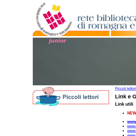
Piccoli lettori
Link e 
Link utili
Biblioteche per i più piccoli
NEW
Nati per Leggere in Romagna
www.
Nati per la Musica in Romagna
www.
I nostri Festival
www.
www.
Bibliografie