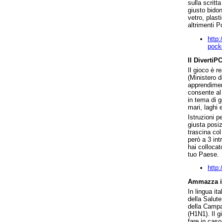
sulla scritta
giusto bidon
vetro, plast
altrimenti Po
http:
pock
Il DivertiP
Il gioco è 
(Ministero d
apprendiment
consente al
in tema di g
mari, laghi e
Istruzioni p
giusta posiz
trascina col
però a 3 int
hai collocat
tuo Paese.
http:
Ammazza il
In lingua it
della Salute
della Campag
(H1N1). Il g
fare in caso