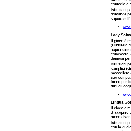
contagio e 
Istruzioni pe
domande per 
sapere sull'
www.
Lady Softw
Il gioco è 
(Ministero d
apprendimen
conoscere l
dannosi per
Istruzioni p
semplici is
raccogliere 
suo compute
fanno perder
tutti gli ogg
www.i
Lingua Go!
Il gioco è 
di scoprire 
modo divert
Istruzioni p
con la quale