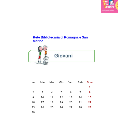
Diverse letture per diversi bambini
Guida Nati per Leggere
La Guida del 2003
La Guida del 2001
Link e Gaming
Eventi e news
Rete Bibliotecaria di Romagna e San
Marino
Calendario eventi
« prec.
settembre 2024
succ. »
Lun
Mar
Mer
Gio
Ven
Sab
Dom
1
2
3
4
5
6
7
8
9
10
11
12
13
14
15
16
17
18
19
20
21
22
23
24
25
26
27
28
29
30