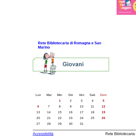
Diverse letture per diversi bambini
Guida Nati per Leggere
La Guida del 2003
La Guida del 2001
Link e Gaming
Eventi e news
Rete Bibliotecaria di Romagna e San
Marino
Calendario eventi
« prec.
gennaio 2025
succ. »
Lun
Mar
Mer
Gio
Ven
Sab
Dom
1
2
3
4
5
6
7
8
9
10
11
12
13
14
15
16
17
18
19
20
21
22
23
24
25
26
27
28
29
30
31
Accessibilità
Rete Bibliotecaria