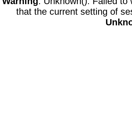
Warning
: Unknown(): Failed to w
that the current setting of s
Unkn