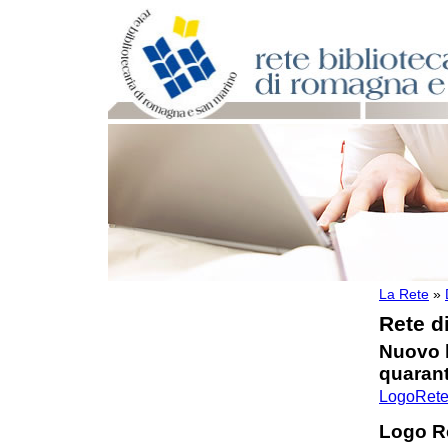
La Rete
»
Per bibliotecari e archivisti
Rete di
Documenti e materiale utile
Convegni
Nuovo l
Coordinamento della Rete
quaran
Catalogazione
LogoRete
Gestione dei servizi della rete
Indicizzazione semantica
Logo Re
Linee guida posta elettronica di