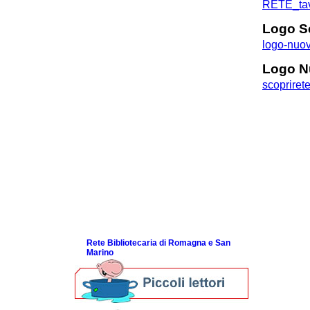
RETE_tav
Racine
Pillole
Logo S
Prestito interbibliotecario
logo-nuov
Promozione / marketing
Loghi
Logo N
Documenti NEXT/SOL
scopriret
Stampe / Stampanti
Biblioteche e riforme istituzionali
Biblioteca digitale
Corsi di formazione
Professione Bibliotecario
Professione Archivista
Piani bibliotecari e archivistici
Statistiche
Riviste specializzate e basi dati
Domande frequenti (FAQ)
ScopriRete la FESTA
Rete Bibliotecaria di Romagna e San
Marino