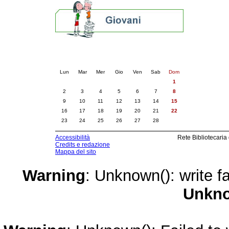
Calendario eventi
« prec.
febbraio 2026
succ. »
Lun
Mar
Mer
Gio
Ven
Sab
Dom
1
2
3
4
5
6
7
8
9
10
11
12
13
14
15
16
17
18
19
20
21
22
23
24
25
26
27
28
Accessibilità
Rete Bibliotecaria
Credits e redazione
Mappa del sito
Warning
: Unknown(): write fa
Unkn