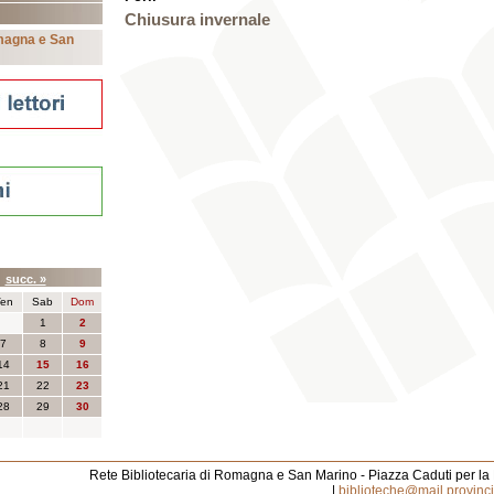
Chiusura invernale
omagna e San
nti
6
succ. »
en
Sab
Dom
1
2
7
8
9
14
15
16
21
22
23
28
29
30
Rete Bibliotecaria di Romagna e San Marino - Piazza Caduti per la
|
biblioteche@mail.provincia