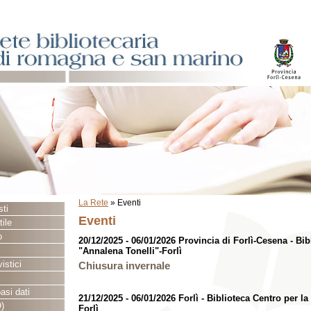
La Rete
»
Eventi
sti
Eventi
ile
o
20/12/2025 - 06/01/2026 Provincia di Forlì-Cesena - Bib
"Annalena Tonelli"-Forlì
istici
Chiusura invernale
asi dati
21/12/2025 - 06/01/2026 Forlì - Biblioteca Centro per l
)
Forlì