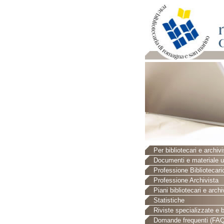
Per bibliotecari e archivi
Documenti e materiale ut
Professione Bibliotecari
Professione Archivista
Piani bibliotecari e archiv
Statistiche
Riviste specializzate e b
Domande frequenti (FAQ