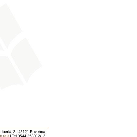
 Libertà, 2 - 48121 Ravenna
.ra.it
| Tel 0544.258012/13