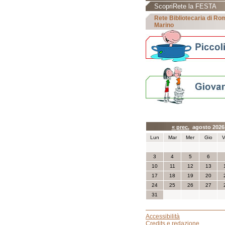
ScopriRete la FESTA
Rete Bibliotecaria di R
Marino
Calendario eve
« prec.
agosto 202
Lun
Mar
Mer
Gio
V
3
4
5
6
10
11
12
13
17
18
19
20
24
25
26
27
31
Accessibilità
Credits e redazione