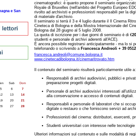
cinematografici: è quanto propone il seminario organizza
Royale di Bruxelles (nell'ambito del Progetto Europeo ED
omagna e San
rivolto ad archivisti e professionisti responsabili per la dig
di materiale d'archivio.
Il seminario si terrà il 3 e 4 luglio durante il Il Cinema Ritro
Cineteca di Bologna e della Mostra Internazionale del Ci
Bologna dal 28 giugno al 5 luglio 2008.
La quota di iscrizione per i due giorni di seminario è di €
2
studenti e personale di archivi aderenti all'ACE).
È ancora possibile registrarsi anticipatamente - ma lo si p
telefonando o scrivendo a
Francesca Andreoli
+ 39 051
francesca.andreoli@comune.bologna.it
www.cinetecadibologna.it/cinemaritrovato.htm
Il contenuto del seminario risulterà particolarmente utile a:
nti
25
succ. »
Responsabili di archivi audiovisivi, pubblici e priva
preparazione progetti digitali.
en
Sab
Dom
5
6
7
Personale di archivi audiovisivi interessati all'utili
12
13
14
alla conservazione e accesso di contenuti digitali.
19
20
21
Responsabili e personale di laboratori che si occu
26
27
28
digitale o restauro o che forniscono servizi ad archiv
Professionisti del cinema: distributori, esercenti, pro
Studenti universitari con interesse nelle tecnologie d
Ulteriori informazioni sul contenuto e sulle modalità di reg