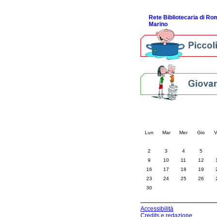
ScopriRete la FESTA
Rete Bibliotecaria di R
Marino
Calendario eve
« prec.
settembre 20
Lun
Mar
Mer
Gio
V
2
3
4
5
9
10
11
12
16
17
18
19
23
24
25
26
30
Accessibilità
Credits e redazione