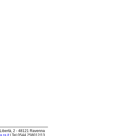
 Libertà, 2 - 48121 Ravenna
.ra.it
| Tel 0544.258012/13