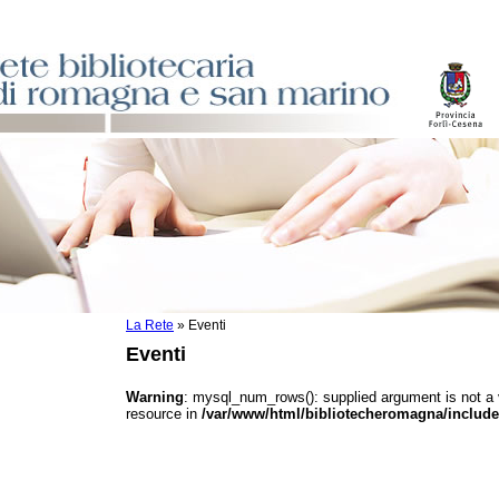
La Rete
»
Eventi
sti
Eventi
ile
o
Warning
: mysql_num_rows(): supplied argument is not a
resource in
/var/www/html/bibliotecheromagna/include
istici
asi dati
)