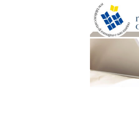
Per bibliotecari e archivi
Documenti e materiale ut
Professione Bibliotecari
Professione Archivista
Piani bibliotecari e archiv
Statistiche
Riviste specializzate e b
Domande frequenti (FAQ