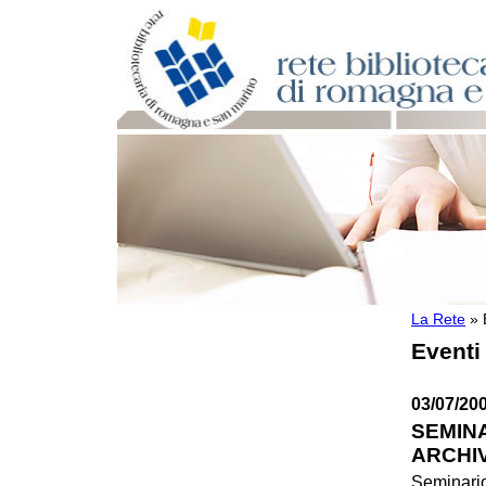
La Rete
»
Per bibliotecari e archivisti
Eventi
Documenti e materiale utile
Professione Bibliotecario
Professione Archivista
03/07/20
Piani bibliotecari e archivistici
SEMINA
Statistiche
ARCHI
Riviste specializzate e basi dati
Domande frequenti (FAQ)
Seminario 