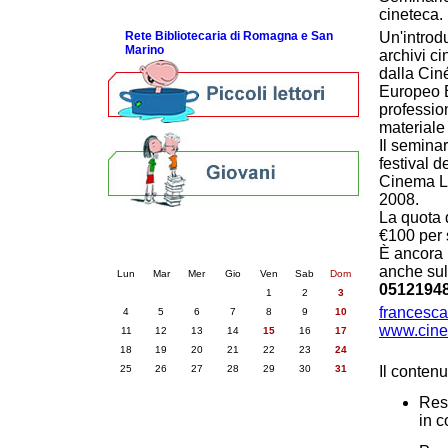
ScopriRete la FESTA
cineteca.
Rete Bibliotecaria di Romagna e San
Un'introdu
Marino
archivi c
dalla Cin
Europeo E
profession
materiale 
Il seminar
festival 
Cinema Li
2008.
La quota d
Calendario eventi
€100 per 
È ancora p
« prec.
agosto 2025
succ. »
anche sul
Lun
Mar
Mer
Gio
Ven
Sab
Dom
0512194
1
2
3
francesc
4
5
6
7
8
9
10
www.cinet
11
12
13
14
15
16
17
18
19
20
21
22
23
24
25
26
27
28
29
30
31
Il contenu
Resp
in c