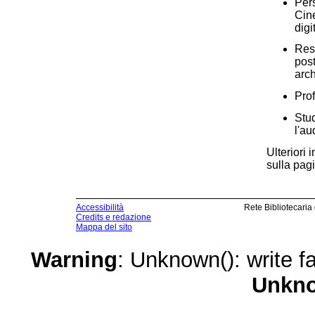
Pers
Cine
digit
Resp
post
arch
Prof
Stud
l'au
Ulteriori 
sulla pag
Accessibilità
Rete Bibliotecaria
Credits e redazione
Mappa del sito
Warning
: Unknown(): write fa
Unkn