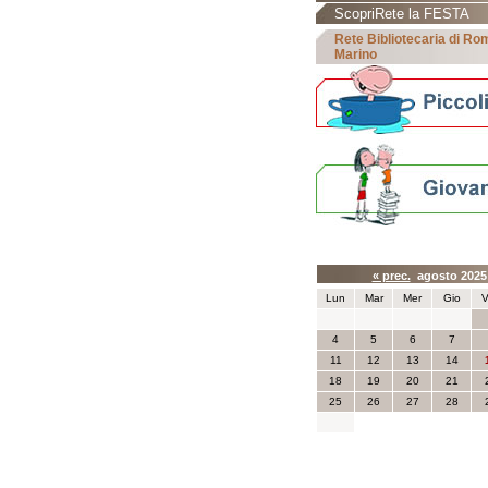
ScopriRete la FESTA
Rete Bibliotecaria di R
Marino
Calendario eve
« prec.
agosto 202
Lun
Mar
Mer
Gio
V
4
5
6
7
11
12
13
14
18
19
20
21
25
26
27
28