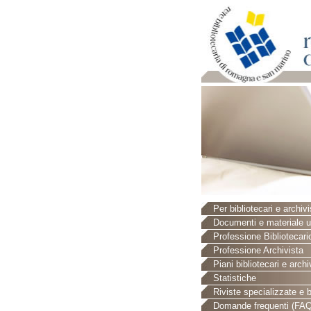
Per bibliotecari e archivi
Documenti e materiale ut
Professione Bibliotecari
Professione Archivista
Piani bibliotecari e archiv
Statistiche
Riviste specializzate e b
Domande frequenti (FAQ