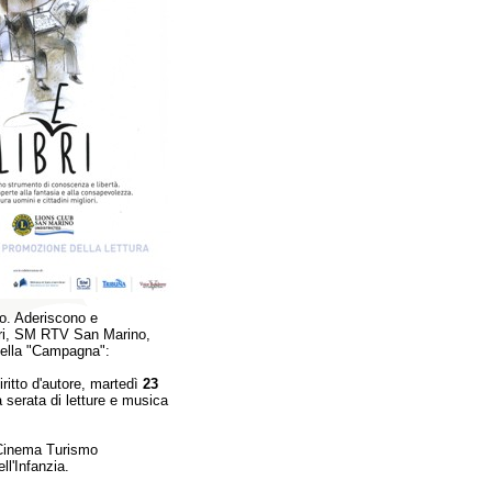
o. Aderiscono e
brari, SM RTV San Marino,
della "Campagna":
ritto d'autore, martedì
23
a serata di letture e musica
l Cinema Turismo
ll'Infanzia.