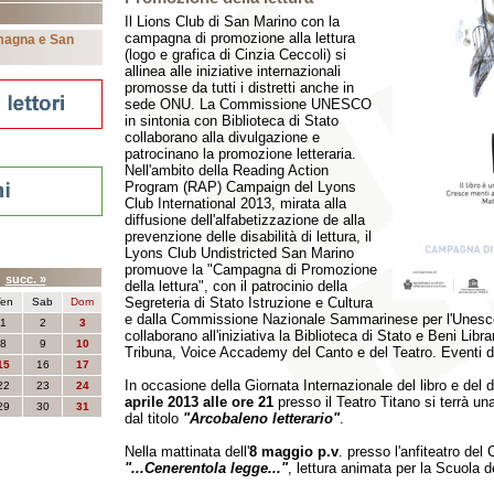
Il Lions Club di San Marino con la
campagna di promozione alla lettura
omagna e San
(logo e grafica di Cinzia Ceccoli) si
allinea alle iniziative internazionali
promosse da tutti i distretti anche in
sede ONU. La Commissione UNESCO
in sintonia con Biblioteca di Stato
collaborano alla divulgazione e
patrocinano la promozione letteraria.
Nell'ambito della Reading Action
Program (RAP) Campaign del Lyons
Club International 2013, mirata alla
diffusione dell'alfabetizzazione de alla
prevenzione delle disabilità di lettura, il
Lyons Club Undistricted San Marino
nti
promuove la "Campagna di Promozione
5
succ. »
della lettura", con il patrocinio della
Segreteria di Stato Istruzione e Cultura
en
Sab
Dom
e dalla Commissione Nazionale Sammarinese per l'Unesc
1
2
3
collaborano all'iniziativa la Biblioteca di Stato e Beni Li
8
9
10
Tribuna, Voice Accademy del Canto e del Teatro. Eventi 
15
16
17
In occasione della Giornata Internazionale del libro e del di
22
23
24
aprile 2013 alle ore 21
presso il Teatro Titano si terrà un
29
30
31
dal titolo
"Arcobaleno letterario"
.
Nella mattinata dell'
8 maggio p.v
. presso l'anfiteatro de
"...Cenerentola legge..."
, lettura animata per la Scuola de