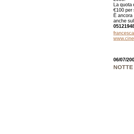
La quota d
€100 per 
È ancora p
anche sul
0512194
francesc
www.cinet
06/07/20
NOTTE