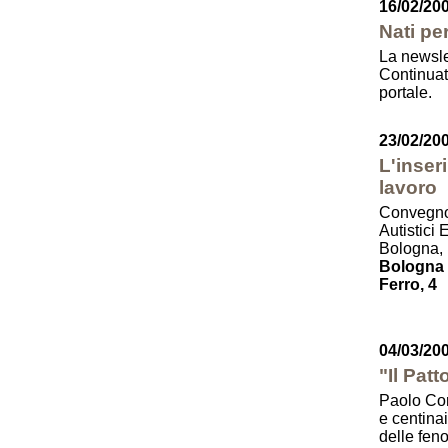
16/02/20
Nati p
La newsl
Continuate
portale.
23/02/20
L'inser
lavoro
Convegno 
Autistici
Bologna, 
Bologna -
Ferro, 4
04/03/20
"Il Patt
Paolo Cort
e centinai
delle fen