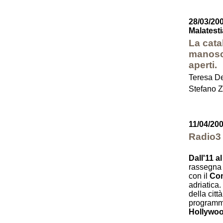
28/03/20
Malatest
La cata
manoscr
aperti.
Teresa De
Stefano Z
11/04/200
Radio3 
Dall'11 a
rassegna
con il
Com
adriatica.
della citt
programmi
Hollywood