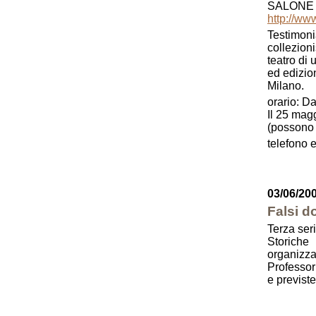
SALONE 
http://www
Testimonia
collezion
teatro di 
ed edizion
Milano.
orario: D
Il 25 mag
(possono 
telefono
03/06/20
Falsi d
Terza seri
Storiche
organizza
Professo
e previst