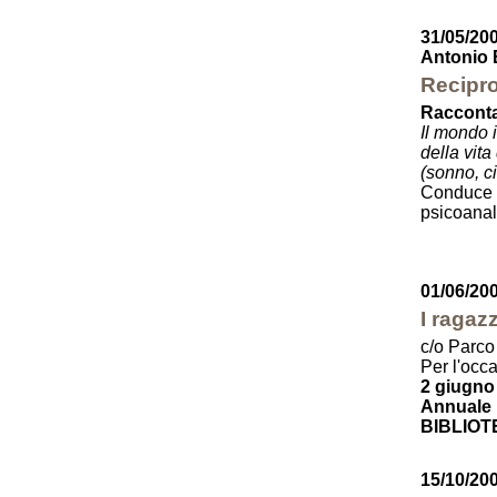
31/05/20
Antonio 
Recipro
Racconta
Il mondo 
della vit
(sonno, ci
Conduce 
psicoanali
01/06/20
I ragaz
c/o Parco
Per l'occ
2 giugno
Annuale p
BIBLIOT
15/10/20