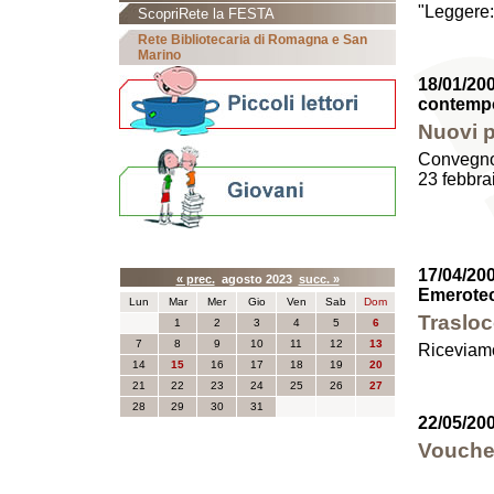
"Leggere:t
ScopriRete la FESTA
Rete Bibliotecaria di Romagna e San
Marino
18/01/200
contempo
Nuovi p
Convegno 
23 febbra
Calendario eventi
17/04/200
« prec.
agosto 2023
succ. »
Emerote
Lun
Mar
Mer
Gio
Ven
Sab
Dom
Traslo
1
2
3
4
5
6
7
8
9
10
11
12
13
Riceviam
14
15
16
17
18
19
20
21
22
23
24
25
26
27
28
29
30
31
22/05/20
Voucher