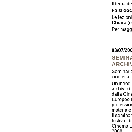
Il tema d
Falsi doc
Le lezion
Chiara
(c
Per maggi
03/07/20
SEMINA
ARCHI
Seminario 
cineteca.
Un'introdu
archivi c
dalla Cin
Europeo E
profession
materiale 
Il seminar
festival 
Cinema Li
2008.