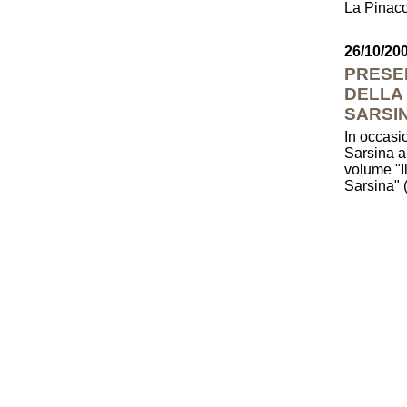
La Pinac
26/10/20
PRESE
DELLA 
SARSI
In occasio
Sarsina al
volume "I
Sarsina" 