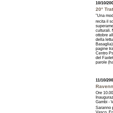
10/10/20
20° Trat
"Una mode
recita il 
superamen
culturali.
ottobre a
della lett
Basaglia),
pagine tra
Centro Ps
del Faxte
parole (ha
11/10/20
Ravenn
Ore 10.0
Inauguraz
Gambi - 
Saranno p
Vasco Err