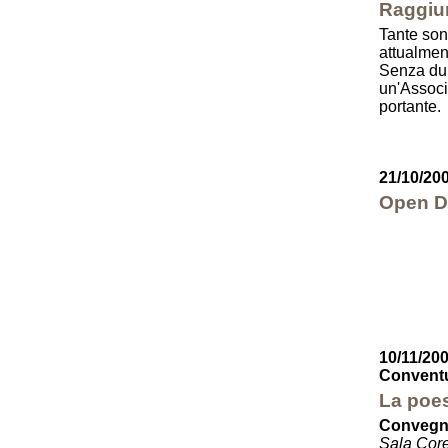
Raggiu
Tante son
attualment
Senza dub
un'Associ
portante.
21/10/20
Open Da
10/11/20
Conventu
La poes
Convegno
Sala Corel