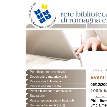
La Rete
»
Per bibliotecari e archivisti
Eventi
Documenti e materiale utile
Professione Bibliotecario
06/12/20
Professione Archivista
1000clu
Piani bibliotecari e archivistici
Statistiche
In occasi
Riviste specializzate e basi dati
Più Liber
ufficialm
Domande frequenti (FAQ)