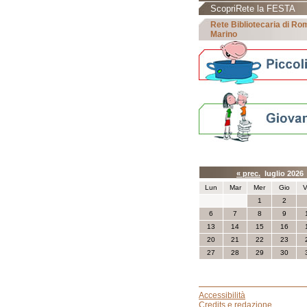
ScopriRete la FESTA
Rete Bibliotecaria di R
Marino
Calendario eve
« prec.
luglio 202
Lun
Mar
Mer
Gio
V
1
2
6
7
8
9
13
14
15
16
20
21
22
23
27
28
29
30
Accessibilità
Credits e redazione