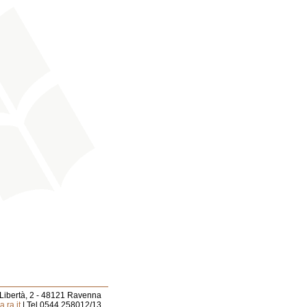
 Libertà, 2 - 48121 Ravenna
.ra.it
| Tel 0544.258012/13