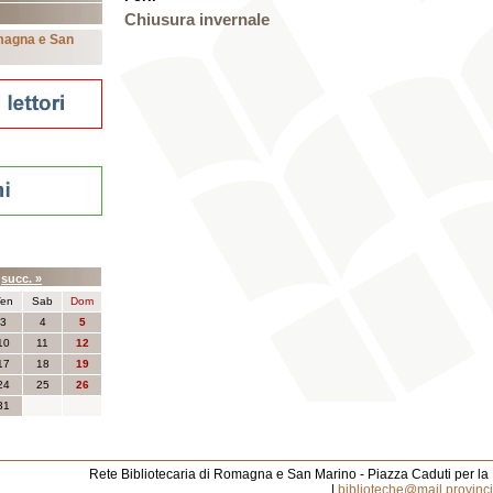
Chiusura invernale
omagna e San
nti
6
succ. »
en
Sab
Dom
3
4
5
10
11
12
17
18
19
24
25
26
31
Rete Bibliotecaria di Romagna e San Marino - Piazza Caduti per la
|
biblioteche@mail.provincia