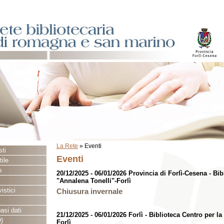
La Rete
»
Eventi
sti
Eventi
ile
o
20/12/2025 - 06/01/2026 Provincia di Forlì-Cesena - Bib
"Annalena Tonelli"-Forlì
istici
Chiusura invernale
asi dati
21/12/2025 - 06/01/2026 Forlì - Biblioteca Centro per l
)
Forlì