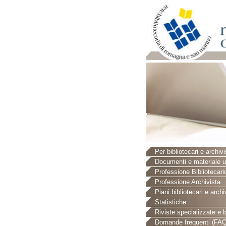
Per bibliotecari e archivi
Documenti e materiale ut
Professione Bibliotecari
Professione Archivista
Piani bibliotecari e archiv
Statistiche
Riviste specializzate e b
Domande frequenti (FAQ