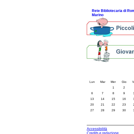
ScopriRete la FESTA
Rete Bibliotecaria di R
Marino
Calendario eve
« prec.
luglio 202
Lun
Mar
Mer
Gio
V
1
2
6
7
8
9
13
14
15
16
20
21
22
23
27
28
29
30
Accessibilità
Credits e redazione