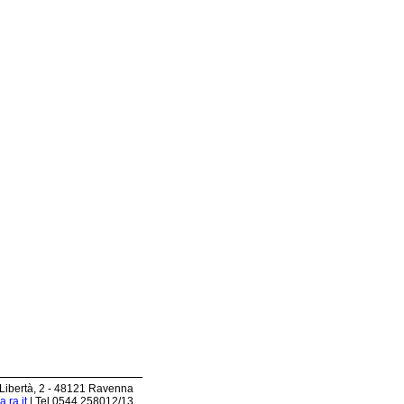
 Libertà, 2 - 48121 Ravenna
.ra.it
| Tel 0544.258012/13