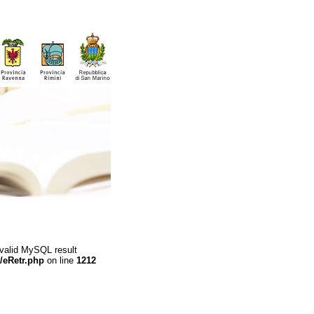
 valid MySQL result
/eRetr.php
on line
1212