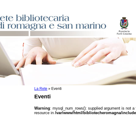
La Rete
»
Eventi
sti
Eventi
ile
o
Warning
: mysql_num_rows(): supplied argument is not a
resource in
/var/www/html/bibliotecheromagna/include
istici
asi dati
)