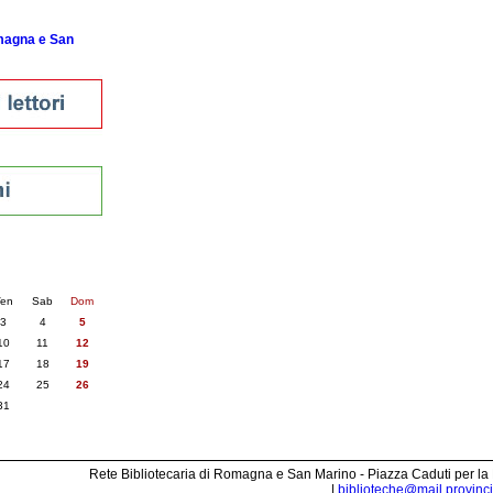
omagna e San
nti
6
succ. »
en
Sab
Dom
3
4
5
10
11
12
17
18
19
24
25
26
31
Rete Bibliotecaria di Romagna e San Marino - Piazza Caduti per la
|
biblioteche@mail.provincia