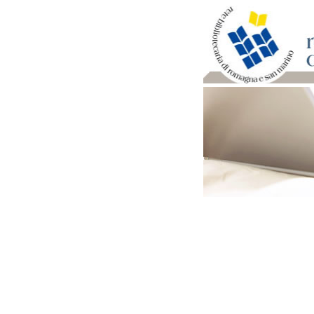
Per bibliotecari e archivi
Documenti e materiale ut
Professione Bibliotecari
Professione Archivista
Piani bibliotecari e archiv
Statistiche
Riviste specializzate e b
Domande frequenti (FAQ