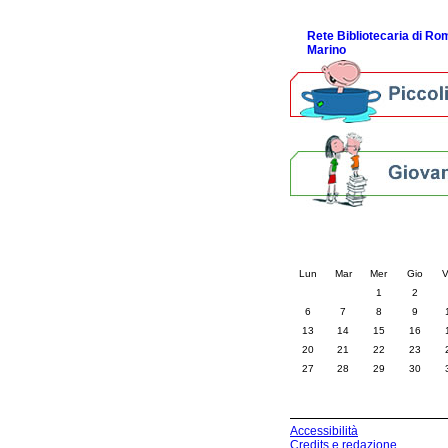
ScopriRete la FESTA
Rete Bibliotecaria di R
Marino
Calendario eve
« prec.
luglio 202
Lun
Mar
Mer
Gio
V
1
2
6
7
8
9
13
14
15
16
20
21
22
23
27
28
29
30
Accessibilità
Credits e redazione