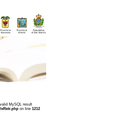
 valid MySQL result
/eRetr.php
on line
1212