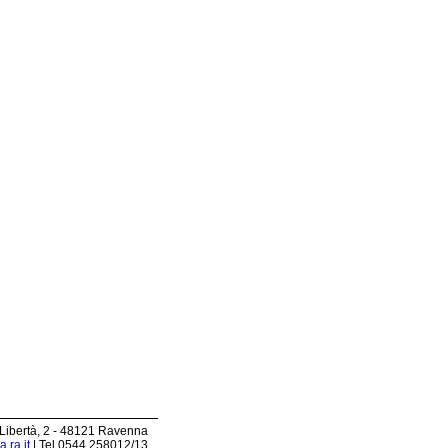
 Libertà, 2 - 48121 Ravenna
.ra.it
| Tel 0544.258012/13