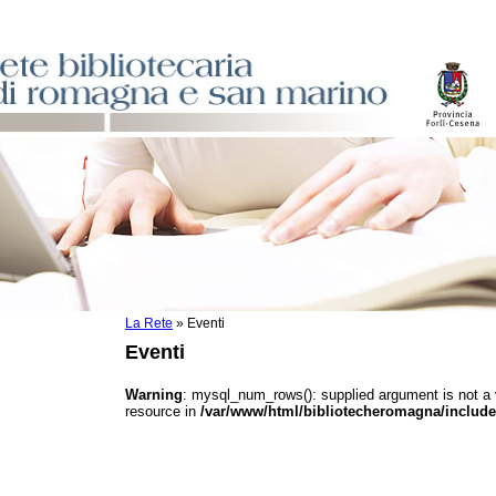
La Rete
»
Eventi
sti
Eventi
ile
o
Warning
: mysql_num_rows(): supplied argument is not a
resource in
/var/www/html/bibliotecheromagna/include
istici
asi dati
)