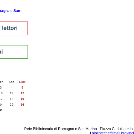
omagna e San
nti
6
succ. »
en
Sab
Dom
3
4
5
10
11
12
17
18
19
24
25
26
31
Rete Bibliotecaria di Romagna e San Marino - Piazza Caduti per la
|
biblioteche@mail.provincia