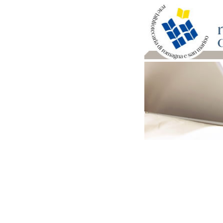
Per bibliotecari e archivi
Documenti e materiale ut
Professione Bibliotecari
Professione Archivista
Piani bibliotecari e archiv
Statistiche
Riviste specializzate e b
Domande frequenti (FAQ