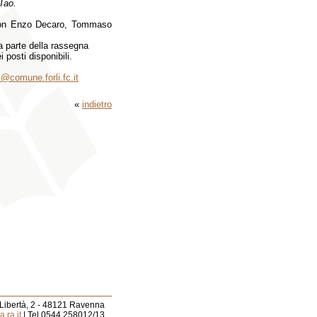
 Tao.
 con Enzo Decaro, Tommaso
fa parte della rassegna
 posti disponibili.
fi@comune.forli.fc.it
«
indietro
 Libertà, 2 - 48121 Ravenna
.ra.it
| Tel 0544.258012/13