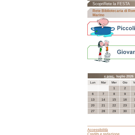
ScopriRete la FESTA
Rete Bibliotecaria di R
Marino
Calendario eve
« prec.
luglio 202
Lun
Mar
Mer
Gio
V
1
2
6
7
8
9
13
14
15
16
20
21
22
23
27
28
29
30
Accessibilità
Credits e redazione