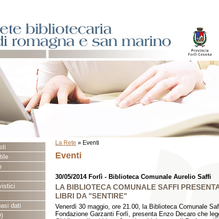
La Rete
»
Eventi
sti
Eventi
ile
o
30/05/2014 Forlì - Biblioteca Comunale Aurelio Saffi
istici
LA BIBLIOTECA COMUNALE SAFFI PRESENT
LIBRI DA "SENTIRE"
asi dati
Venerdì 30 maggio, ore 21.00, la Biblioteca Comunale Saff
Fondazione Garzanti Forlì, presenta Enzo Decaro che le
)