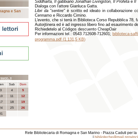
Siddharta, Il gabbiano Jonathan Livingston, Il Profeta
e
Il
Dialoga con l'attore Gianluca Gatta.
Libri da "sentire"
è scritto ed ideato in collaborazione
omagna e San
Cennamo e Riccardo Cimino.
L'evento, che si terrà in Biblioteca Corso Repubblica 78, 
Autorjtinera ed è ad ingresso libero fino ad esaurimento dei
Richiedetelo al
Códigos descuento CheapOair
Per informazioni tel.: 0543.712608-712601;
biblioteca-saf
programma.pdf (1.131,5 KB)
nti
6
succ. »
en
Sab
Dom
3
4
5
10
11
12
17
18
19
24
25
26
31
Rete Bibliotecaria di Romagna e San Marino - Piazza Caduti per la
|
biblioteche@mail.provincia