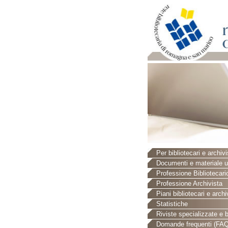
Per bibliotecari e archivi
Documenti e materiale ut
Professione Bibliotecari
Professione Archivista
Piani bibliotecari e archiv
Statistiche
Riviste specializzate e b
Domande frequenti (FAQ