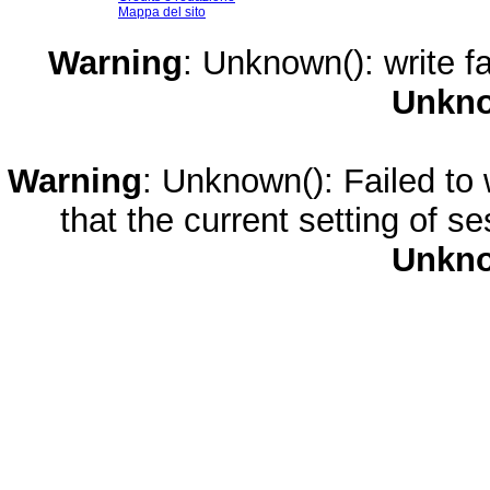
Mappa del sito
Warning
: Unknown(): write fa
Unkn
Warning
: Unknown(): Failed to w
that the current setting of s
Unkn