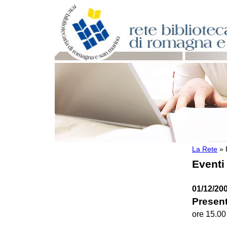
La Rete
»
Per bibliotecari e archivisti
Eventi
Documenti e materiale utile
Professione Bibliotecario
Professione Archivista
01/12/200
Piani bibliotecari e archivistici
Present
Statistiche
Riviste specializzate e basi dati
ore 15.00
Domande frequenti (FAQ)