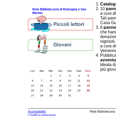
ScopriRete la FESTA
Catalog
10
pann
Rete Bibliotecaria di Romagna e San
Marino
a cura d
Tali pan
Casa Gue
6
pannel
che hanno
donazion
nigrisoli..
a cura d
Verranno
Pubblic
avventu
Calendario eventi
Ideata 
« prec.
luglio 2026
succ. »
più giov
Lun
Mar
Mer
Gio
Ven
Sab
Dom
1
2
3
4
5
6
7
8
9
10
11
12
13
14
15
16
17
18
19
20
21
22
23
24
25
26
27
28
29
30
31
Accessibilità
Rete Bibliotecaria
Credits e redazione