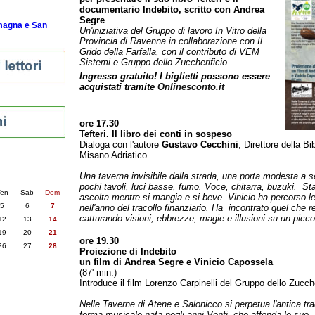
documentario Indebito, scritto con Andrea
Segre
omagna e San
Un'iniziativa del Gruppo di lavoro In Vitro della
Provincia di Ravenna in collaborazione con Il
Grido della Farfalla, con il contributo di VEM
Sistemi e Gruppo dello Zuccherificio
Ingresso gratuito! I biglietti possono essere
acquistati tramite
Onlinesconto.it
ore 17.30
Tefteri. Il libro dei conti in sospeso
Dialoga con l'autore
Gustavo Cecchini
, Direttore della B
Misano Adriatico
nti
Una taverna invisibile dalla strada, una porta modesta a s
6
succ. »
pochi tavoli, luci basse, fumo. Voce, chitarra, buzuki. St
en
Sab
Dom
ascolta mentre si mangia e si beve. Vinicio ha percorso le
5
6
7
nell'anno del tracollo finanziario. Ha incontrato quel che 
catturando visioni, ebbrezze, magie e illusioni su un piccol
12
13
14
19
20
21
ore 19.30
26
27
28
Proiezione di Indebito
un film di Andrea Segre e Vinicio Capossela
(87' min.)
Introduce il film Lorenzo Carpinelli del Gruppo dello Zucche
Nelle Taverne di Atene e Salonicco si perpetua l'antica tr
forma musicale nata negli anni Venti, che affonda le sue