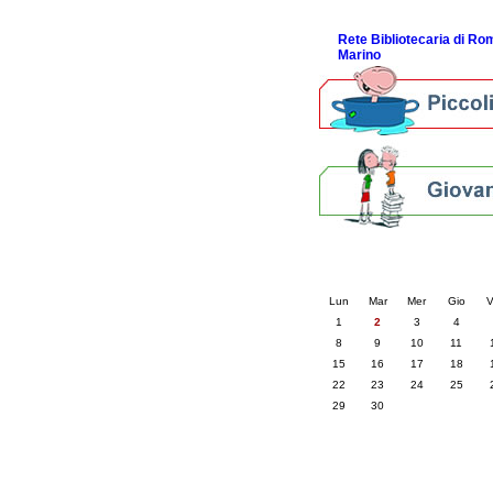
ScopriRete la FESTA
Rete Bibliotecaria di R
Marino
Calendario eve
« prec.
giugno 202
Lun
Mar
Mer
Gio
V
1
2
3
4
8
9
10
11
15
16
17
18
22
23
24
25
29
30