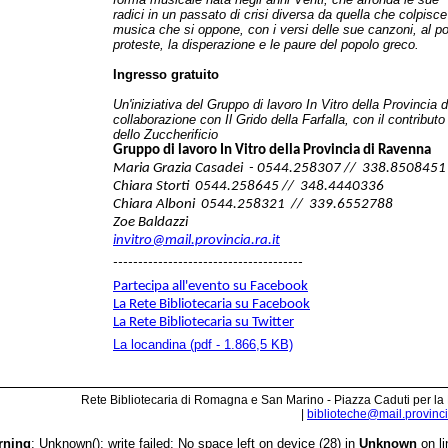
radici in un passato di crisi diversa da quella che colpisc
musica che si oppone, con i versi delle sue canzoni, al p
proteste, la disperazione e le paure del popolo greco.
Ingresso gratuito
Un'iniziativa del Gruppo di lavoro In Vitro della Provincia 
collaborazione con Il Grido della Farfalla, con il contrib
dello Zuccherificio
Gruppo di lavoro In Vitro della Provincia di Ravenna
Maria Grazia Casadei -
0544.258307
// 338.8508451
Chiara Storti
0544.258645 // 348.4440336
Chiara Alboni
0544.258321 // 339.6552788
Zoe Baldazzi
invitro@mail.provincia.ra.it
--------------------------------------
Partecipa all'evento su Facebook
La Rete Bibliotecaria su Facebook
La Rete Bibliotecaria su Twitter
La locandina (pdf - 1.866,5 KB)
Rete Bibliotecaria di Romagna e San Marino - Piazza Caduti per la
|
biblioteche@mail.provincia
rning
: Unknown(): write failed: No space left on device (28) in
Unknown
on l