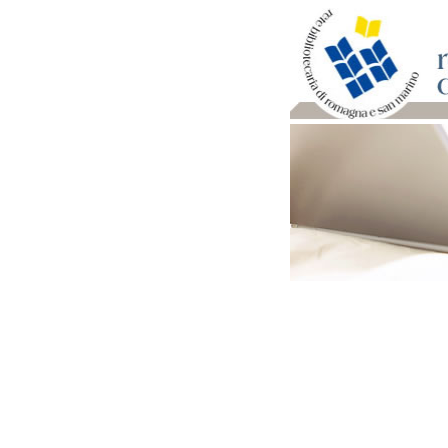
Per bibliotecari e archivi
Documenti e materiale ut
Professione Bibliotecari
Professione Archivista
Piani bibliotecari e archiv
Statistiche
Riviste specializzate e b
Domande frequenti (FAQ