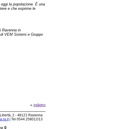
e oggi la popolazione. È una
otere e che esprime le
di Ravenna in
uto di VEM Sistemi e Gruppo
«
indietro
 Libertà, 2 - 48121 Ravenna
.ra.it
| Tel 0544.258012/13
ine
0