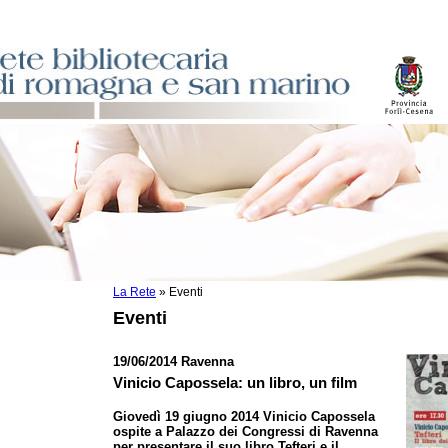
La Rete
»
Eventi
sti
Eventi
ile
o
19/06/2014 Ravenna
istici
Vinicio Capossela: un libro, un film
Giovedì 19 giugno 2014 Vinicio Capossela
asi dati
ospite a Palazzo dei Congressi di Ravenna
)
per presentare il suo libro Tefteri e il