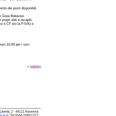
ento dei posti disponibili
/o Gioia Malavasi
 propri dati e recapiti,
esi il CF e/o la P.IVA) e
euro 10,00 per i soci
«
indietro
 Libertà, 2 - 48121 Ravenna
.ra.it
| Tel 0544.258012/13