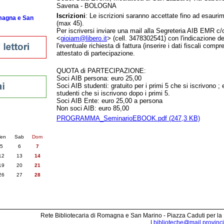
Savena - BOLOGNA
Iscrizioni
: Le iscrizioni saranno accettate fino ad esaurim
omagna e San
(max 45).
Per iscriversi inviare una mail alla Segreteria AIB EMR c
<
gioiam@libero.it
> (cell. 3478302541) con l'indicazione dei
l'eventuale richiesta di fattura (inserire i dati fiscali compr
attestato di partecipazione.
QUOTA di PARTECIPAZIONE:
Soci AIB persona: euro 25,00
Soci AIB studenti: gratuito per i primi 5 che si iscrivono ; 
studenti che si iscrivono dopo i primi 5.
Soci AIB Ente: euro 25,00 a persona
Non soci AIB: euro 85,00
nti
PROGRAMMA_SeminarioEBOOK.pdf (247,3 KB)
6
succ. »
en
Sab
Dom
5
6
7
12
13
14
19
20
21
26
27
28
Rete Bibliotecaria di Romagna e San Marino - Piazza Caduti per la
|
biblioteche@mail.provincia