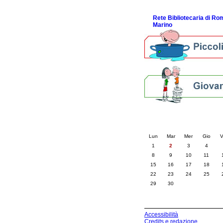
ScopriRete la FESTA
Rete Bibliotecaria di R
Marino
Calendario eve
« prec.
giugno 202
Lun
Mar
Mer
Gio
V
1
2
3
4
8
9
10
11
15
16
17
18
22
23
24
25
29
30
Accessibilità
Credits e redazione