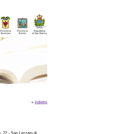
«
indietro
, 22 - San Lazzaro di