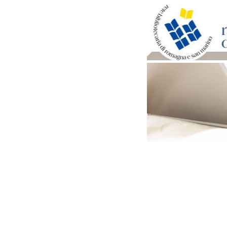
Per bibliotecari e archivi
Documenti e materiale ut
Professione Bibliotecari
Professione Archivista
Piani bibliotecari e archiv
Statistiche
Riviste specializzate e b
Domande frequenti (FAQ