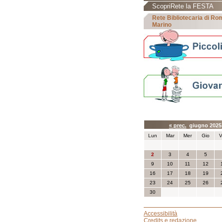
ScopriRete la FESTA
Rete Bibliotecaria di R
Marino
Calendario eve
« prec.
giugno 202
Lun
Mar
Mer
Gio
V
2
3
4
5
9
10
11
12
16
17
18
19
23
24
25
26
30
Accessibilità
Credits e redazione