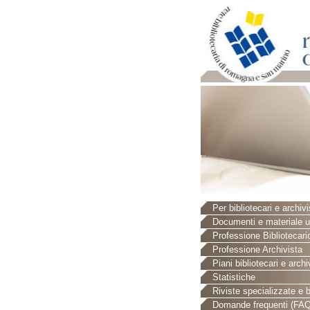
Per bibliotecari e archivi
Documenti e materiale ut
Professione Bibliotecari
Professione Archivista
Piani bibliotecari e archiv
Statistiche
Riviste specializzate e b
Domande frequenti (FAQ