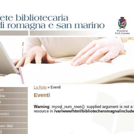
La Rete
»
Eventi
sti
Eventi
ile
o
Warning
: mysql_num_rows(): supplied argument is not a
resource in
/var/www/html/bibliotecheromagna/include
istici
asi dati
)