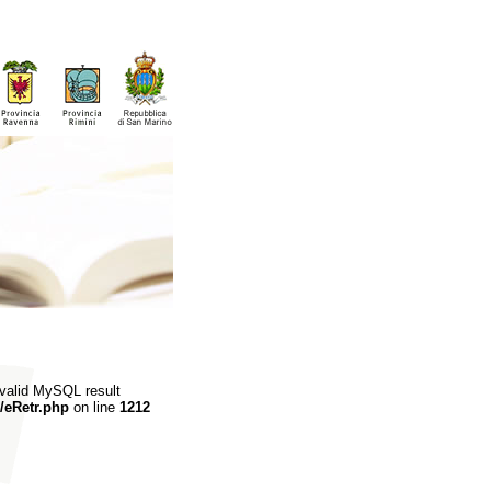
 valid MySQL result
/eRetr.php
on line
1212