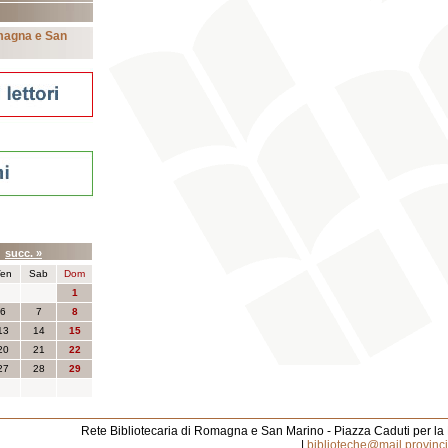
omagna e San
nti
5
succ. »
en
Sab
Dom
1
6
7
8
13
14
15
20
21
22
27
28
29
Rete Bibliotecaria di Romagna e San Marino - Piazza Caduti per la
|
biblioteche@mail.provincia