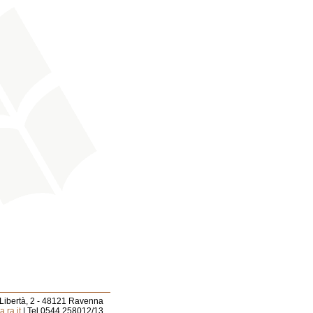
 Libertà, 2 - 48121 Ravenna
.ra.it
| Tel 0544.258012/13