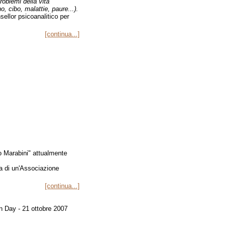
roblemi della vita
, cibo, malattie, paure...).
ellor psicoanalitico per
[continua...]
 Marabini" attualmente
a di un'Associazione
[continua...]