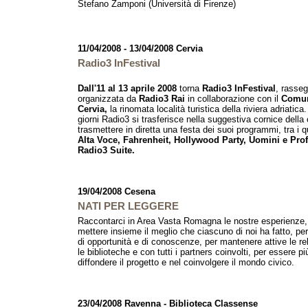
Stefano Zamponi (Università di Firenze)
11/04/2008 - 13/04/2008 Cervia
Radio3 InFestival
Dall'11 al 13 aprile 2008
torna
Radio3 InFestival
, rasse
organizzata da
Radio3 Rai
in collaborazione con il
Comun
Cervia,
la rinomata località turistica della riviera adriatica.
giorni Radio3 si trasferisce nella suggestiva cornice della
trasmettere in diretta una festa dei suoi programmi, tra i q
Alta Voce, Fahrenheit, Hollywood Party, Uomini e Prof
Radio3 Suite.
19/04/2008 Cesena
NATI PER LEGGERE
Raccontarci in Area Vasta Romagna le nostre esperienze,
mettere insieme il meglio che ciascuno di noi ha fatto, per 
di opportunità e di conoscenze, per mantenere attive le re
le biblioteche e con tutti i partners coinvolti, per essere più
diffondere il progetto e nel coinvolgere il mondo civico.
23/04/2008 Ravenna - Biblioteca Classense