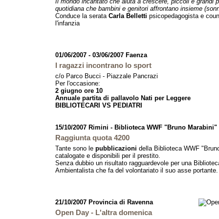
Il mondo incantato che aiuta a crescere, piccoli e grandi p
quotidiana che bambini e genitori affrontano insieme (sonno
Conduce la serata
Carla Belletti
psicopedagogista e couns
l'infanzia
01/06/2007 - 03/06/2007 Faenza
I ragazzi incontrano lo sport
c/o Parco Bucci - Piazzale Pancrazi
Per l'occasione:
2 giugno ore 10
Annuale partita di pallavolo Nati per Leggere
BIBLIOTECARI VS PEDIATRI
15/10/2007 Rimini - Biblioteca WWF "Bruno Marabini"
Raggiunta quota 4200
Tante sono le
pubblicazioni
della Biblioteca WWF "Bruno
catalogate e disponibili per il prestito.
Senza dubbio un risultato ragguardevole per una Bibliotec
Ambientalista che fa del volontariato il suo asse portante.
21/10/2007 Provincia di Ravenna
Open Day - L'altra domenica