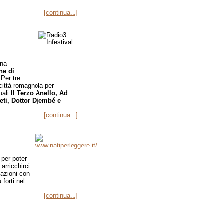
[continua...]
gna
e di
 Per tre
 città romagnola per
uali
Il Terzo Anello, Ad
eti, Dottor Djembé e
[continua...]
 per poter
arricchirci
lazioni con
 forti nel
[continua...]