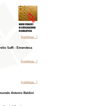
[continua...]
relio Saffi - Emeroteca
[continua...]
[continua...]
munale Antonio Baldini