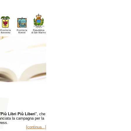
"Più Libri Più Liberi
", che
lanciata la campagna per la
press.
[continua...]