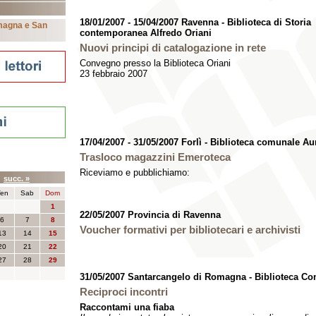
18/01/2007 - 15/04/2007 Ravenna - Biblioteca di Storia
omagna e San
contemporanea Alfredo Oriani
Nuovi principi di catalogazione in rete
Convegno presso la Biblioteca Oriani
23 febbraio 2007
17/04/2007 - 31/05/2007 Forlì - Biblioteca comunale Au
Trasloco magazzini Emeroteca
nti
Riceviamo e pubblichiamo:
5
succ. »
en
Sab
Dom
1
22/05/2007 Provincia di Ravenna
6
7
8
Voucher formativi per bibliotecari e archivisti
13
14
15
20
21
22
27
28
29
31/05/2007 Santarcangelo di Romagna - Biblioteca Co
Reciproci incontri
Raccontami una fiaba