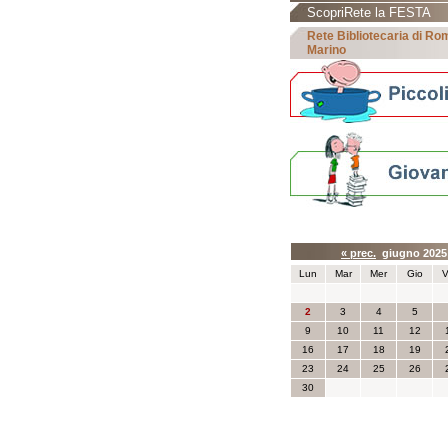
ScopriRete la FESTA
Rete Bibliotecaria di R
Marino
Calendario eve
« prec.
giugno 202
Lun
Mar
Mer
Gio
V
2
3
4
5
9
10
11
12
16
17
18
19
23
24
25
26
30