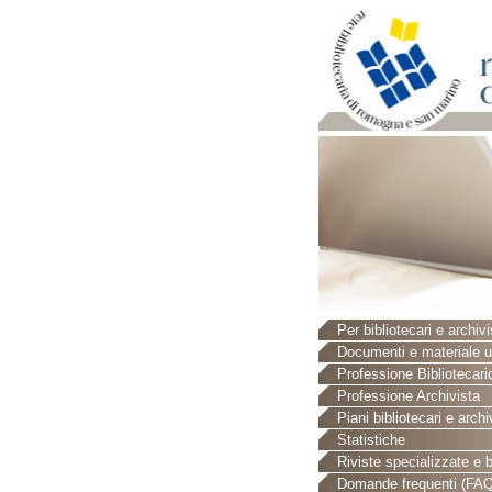
Per bibliotecari e archivi
Documenti e materiale ut
Professione Bibliotecari
Professione Archivista
Piani bibliotecari e archiv
Statistiche
Riviste specializzate e b
Domande frequenti (FAQ