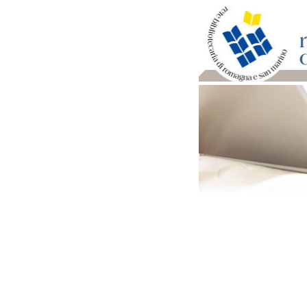
Per bibliotecari e archivi
Documenti e materiale ut
Professione Bibliotecari
Professione Archivista
Piani bibliotecari e archiv
Statistiche
Riviste specializzate e b
Domande frequenti (FAQ