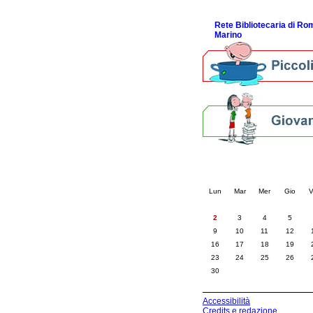
ScopriRete la FESTA
Rete Bibliotecaria di R
Marino
Calendario eve
« prec.
giugno 202
Lun
Mar
Mer
Gio
V
2
3
4
5
9
10
11
12
16
17
18
19
23
24
25
26
30
Accessibilità
Credits e redazione