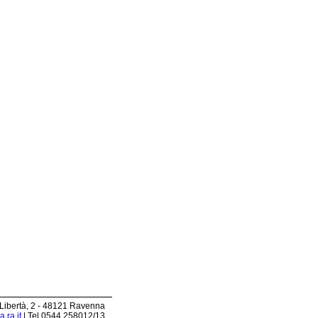
 Libertà, 2 - 48121 Ravenna
.ra.it
| Tel 0544.258012/13