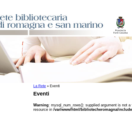
La Rete
»
Eventi
sti
Eventi
ile
o
Warning
: mysql_num_rows(): supplied argument is not a
resource in
/var/www/html/bibliotecheromagna/include
istici
asi dati
)