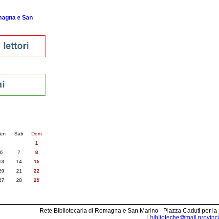
omagna e San
nti
5
succ. »
en
Sab
Dom
1
6
7
8
13
14
15
20
21
22
27
28
29
Rete Bibliotecaria di Romagna e San Marino - Piazza Caduti per la
|
biblioteche@mail.provincia