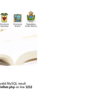
 valid MySQL result
/eRetr.php
on line
1212