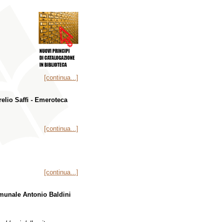
[continua...]
relio Saffi - Emeroteca
[continua...]
[continua...]
munale Antonio Baldini