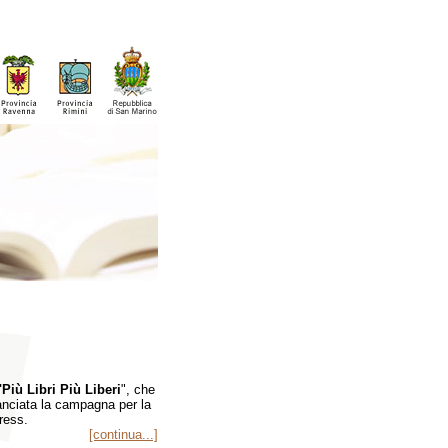
"Più Libri Più Liberi
", che
lanciata la campagna per la
press.
[continua...]