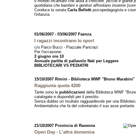
Il mondo incantato che aiuta a crescere, piccoli e grandi p
quotidiana che bambini e genitori affrontano insieme (sonno
Conduce la serata
Carla Belletti
psicopedagogista e couns
l'infanzia
01/06/2007 - 03/06/2007 Faenza
I ragazzi incontrano lo sport
c/o Parco Bucci - Piazzale Pancrazi
Per l'occasione:
2 giugno ore 10
Annuale partita di pallavolo Nati per Leggere
BIBLIOTECARI VS PEDIATRI
15/10/2007 Rimini - Biblioteca WWF "Bruno Marabini"
Raggiunta quota 4200
Tante sono le
pubblicazioni
della Biblioteca WWF "Bruno
catalogate e disponibili per il prestito.
Senza dubbio un risultato ragguardevole per una Bibliotec
Ambientalista che fa del volontariato il suo asse portante.
21/10/2007 Provincia di Ravenna
Open Day - L'altra domenica