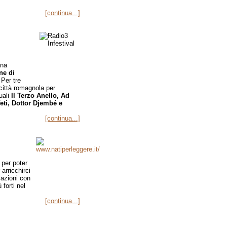
[continua...]
gna
e di
 Per tre
 città romagnola per
uali
Il Terzo Anello, Ad
eti, Dottor Djembé e
[continua...]
 per poter
arricchirci
lazioni con
 forti nel
[continua...]