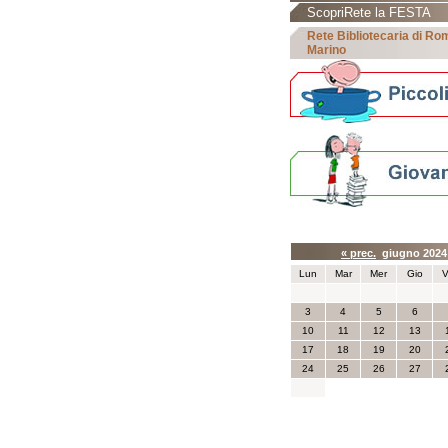
ScopriRete la FESTA
Rete Bibliotecaria di R
Marino
Calendario eve
« prec.
giugno 202
Lun
Mar
Mer
Gio
V
3
4
5
6
10
11
12
13
17
18
19
20
24
25
26
27