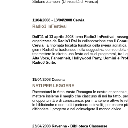
Stefano Zamponi (Università di Firenze)
11/04/2008 - 13/04/2008 Cervia
Radio3 InFestival
Dall'11 al 13 aprile 2008
torna
Radio3 InFestival
, rasse
organizzata da
Radio3 Rai
in collaborazione con il
Comun
Cervia,
la rinomata località turistica della riviera adriatica.
giorni Radio3 si trasferisce nella suggestiva cornice della
trasmettere in diretta una festa dei suoi programmi, tra i q
Alta Voce, Fahrenheit, Hollywood Party, Uomini e Prof
Radio3 Suite.
19/04/2008 Cesena
NATI PER LEGGERE
Raccontarci in Area Vasta Romagna le nostre esperienze,
mettere insieme il meglio che ciascuno di noi ha fatto, per 
di opportunità e di conoscenze, per mantenere attive le re
le biblioteche e con tutti i partners coinvolti, per essere più
diffondere il progetto e nel coinvolgere il mondo civico.
23/04/2008 Ravenna - Biblioteca Classense