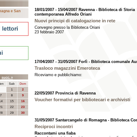
18/01/2007 - 15/04/2007 Ravenna - Biblioteca di Storia
omagna e San
contemporanea Alfredo Oriani
Nuovi principi di catalogazione in rete
Convegno presso la Biblioteca Oriani
23 febbraio 2007
17/04/2007 - 31/05/2007 Forlì - Biblioteca comunale Au
Trasloco magazzini Emeroteca
nti
Riceviamo e pubblichiamo:
4
succ. »
en
Sab
Dom
1
2
22/05/2007 Provincia di Ravenna
7
8
9
Voucher formativi per bibliotecari e archivisti
14
15
16
21
22
23
28
29
30
31/05/2007 Santarcangelo di Romagna - Biblioteca Co
Reciproci incontri
Raccontami una fiaba