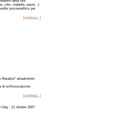
roblemi della vita
, cibo, malattie, paure...).
ellor psicoanalitico per
[continua...]
 Marabini" attualmente
a di un'Associazione
[continua...]