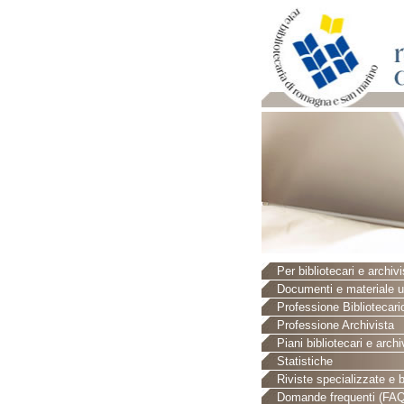
Per bibliotecari e archivi
Documenti e materiale ut
Professione Bibliotecari
Professione Archivista
Piani bibliotecari e archiv
Statistiche
Riviste specializzate e b
Domande frequenti (FAQ