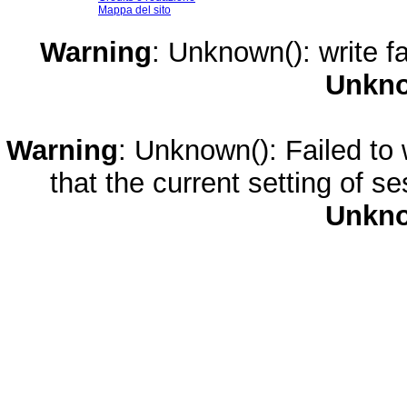
Mappa del sito
Warning
: Unknown(): write fa
Unkn
Warning
: Unknown(): Failed to w
that the current setting of s
Unkn