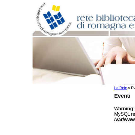
La Rete
»
Ev
Per bibliotecari e archivisti
Eventi
Documenti e materiale utile
Professione Bibliotecario
Warning
Professione Archivista
MySQL res
Piani bibliotecari e archivistici
/var/www
Statistiche
Riviste specializzate e basi dati
Domande frequenti (FAQ)