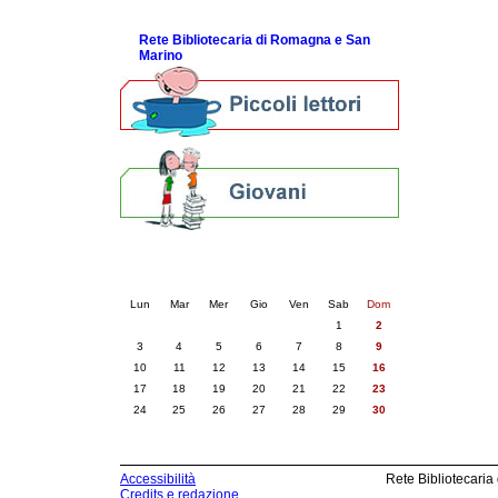
ScopriRete la FESTA
Rete Bibliotecaria di Romagna e San
Marino
Calendario eventi
« prec.
giugno 2024
succ. »
Lun
Mar
Mer
Gio
Ven
Sab
Dom
1
2
3
4
5
6
7
8
9
10
11
12
13
14
15
16
17
18
19
20
21
22
23
24
25
26
27
28
29
30
Accessibilità
Rete Bibliotecaria
Credits e redazione