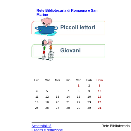
ScopriRete la FESTA
Rete Bibliotecaria di Romagna e San
Marino
Calendario eventi
« prec.
maggio 2026
succ. »
Lun
Mar
Mer
Gio
Ven
Sab
Dom
1
2
3
4
5
6
7
8
9
10
11
12
13
14
15
16
17
18
19
20
21
22
23
24
25
26
27
28
29
30
31
Accessibilità
Rete Bibliotecaria
Credits e redazione