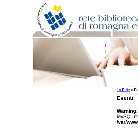
La Rete
»
Ev
Per bibliotecari e archivisti
Eventi
Documenti e materiale utile
Professione Bibliotecario
Warning
Professione Archivista
MySQL res
Piani bibliotecari e archivistici
/var/www
Statistiche
Riviste specializzate e basi dati
Domande frequenti (FAQ)