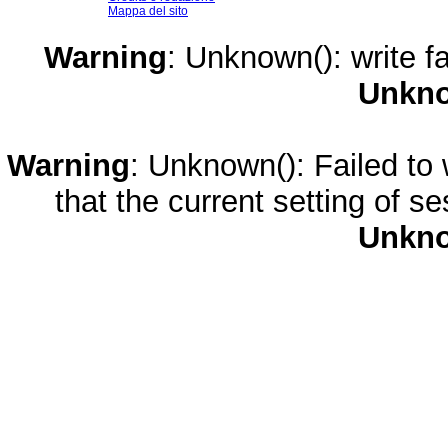
Mappa del sito
Warning
: Unknown(): write fa
Unkn
Warning
: Unknown(): Failed to w
that the current setting of s
Unkn