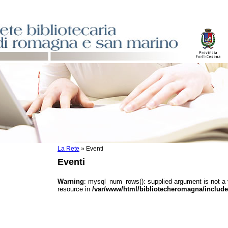
La Rete
»
Eventi
sti
Eventi
ile
o
Warning
: mysql_num_rows(): supplied argument is not a
resource in
/var/www/html/bibliotecheromagna/include
istici
asi dati
)