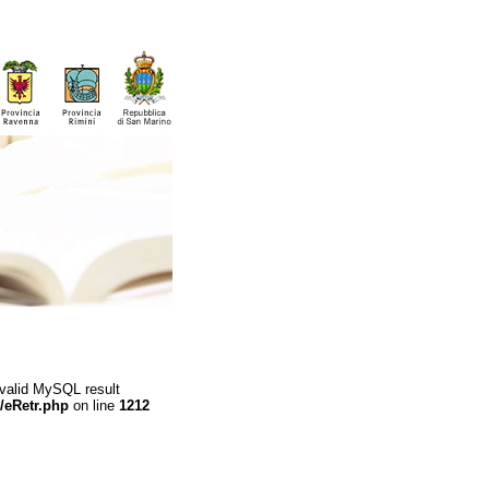
 valid MySQL result
/eRetr.php
on line
1212