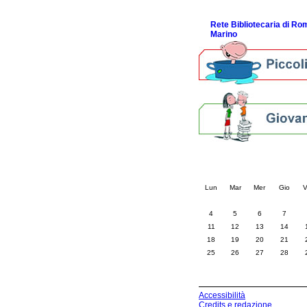
ScopriRete la FESTA
Rete Bibliotecaria di R
Marino
Calendario eve
« prec.
maggio 202
Lun
Mar
Mer
Gio
V
4
5
6
7
11
12
13
14
18
19
20
21
25
26
27
28
Accessibilità
Credits e redazione