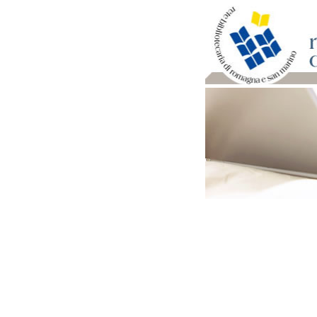
Per bibliotecari e archivi
Documenti e materiale ut
Professione Bibliotecari
Professione Archivista
Piani bibliotecari e archiv
Statistiche
Riviste specializzate e b
Domande frequenti (FAQ