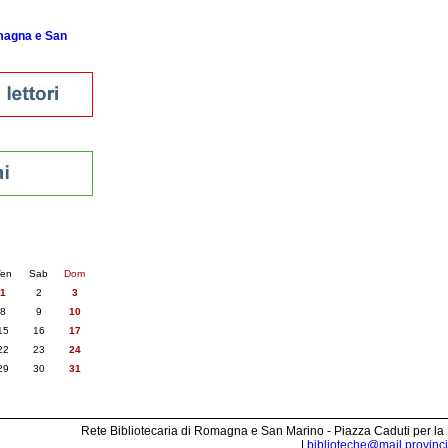
omagna e San
nti
6
succ. »
en
Sab
Dom
1
2
3
8
9
10
15
16
17
22
23
24
29
30
31
Rete Bibliotecaria di Romagna e San Marino - Piazza Caduti per la
|
biblioteche@mail.provincia