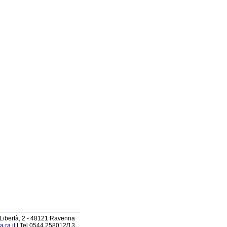
 Libertà, 2 - 48121 Ravenna
.ra.it
| Tel 0544.258012/13