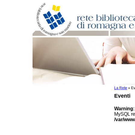
La Rete
»
Ev
Per bibliotecari e archivisti
Eventi
Documenti e materiale utile
Professione Bibliotecario
Warning
Professione Archivista
MySQL res
Piani bibliotecari e archivistici
/var/www
Statistiche
Riviste specializzate e basi dati
Domande frequenti (FAQ)