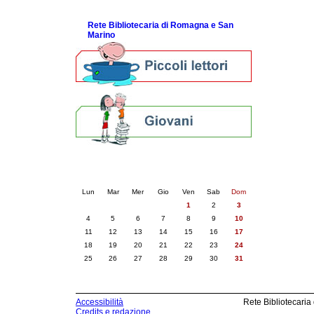
ScopriRete la FESTA
Rete Bibliotecaria di Romagna e San
Marino
Calendario eventi
« prec.
maggio 2026
succ. »
Lun
Mar
Mer
Gio
Ven
Sab
Dom
1
2
3
4
5
6
7
8
9
10
11
12
13
14
15
16
17
18
19
20
21
22
23
24
25
26
27
28
29
30
31
Accessibilità
Rete Bibliotecaria
Credits e redazione