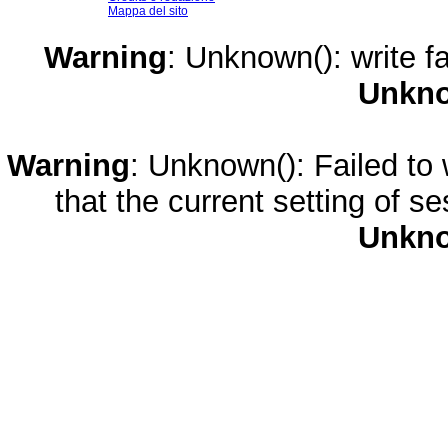
Mappa del sito
Warning
: Unknown(): write fa
Unkn
Warning
: Unknown(): Failed to w
that the current setting of s
Unkn