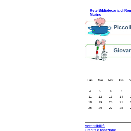
ScopriRete la FESTA
Rete Bibliotecaria di R
Marino
Calendario eve
« prec.
maggio 202
Lun
Mar
Mer
Gio
V
4
5
6
7
11
12
13
14
18
19
20
21
25
26
27
28
Accessibilità
Credits e redazione