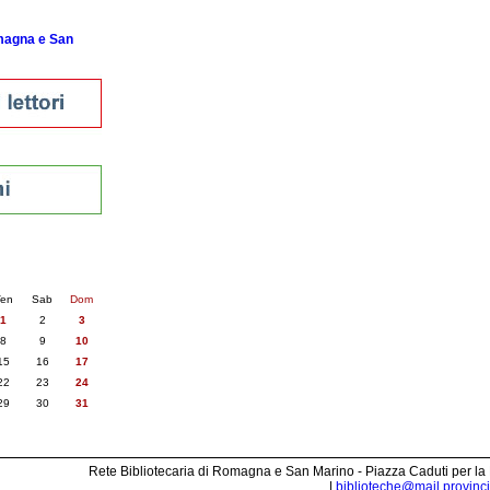
omagna e San
nti
6
succ. »
en
Sab
Dom
1
2
3
8
9
10
15
16
17
22
23
24
29
30
31
Rete Bibliotecaria di Romagna e San Marino - Piazza Caduti per la
|
biblioteche@mail.provincia