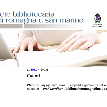
La Rete
»
Eventi
sti
Eventi
ile
o
Warning
: mysql_num_rows(): supplied argument is not a
resource in
/var/www/html/bibliotecheromagna/include
istici
asi dati
)