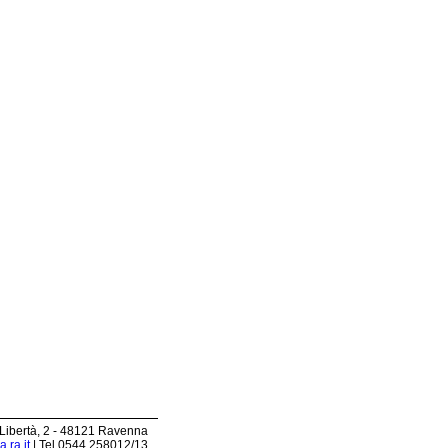
 Libertà, 2 - 48121 Ravenna
.ra.it
| Tel 0544.258012/13