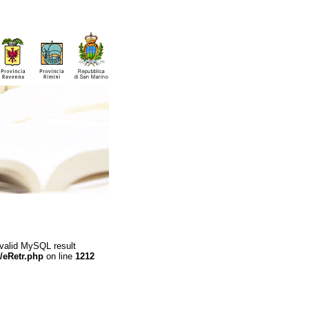
 valid MySQL result
/eRetr.php
on line
1212