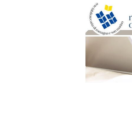
Per bibliotecari e archivi
Documenti e materiale ut
Professione Bibliotecari
Professione Archivista
Piani bibliotecari e archiv
Statistiche
Riviste specializzate e b
Domande frequenti (FAQ