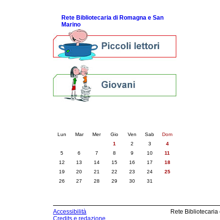
ScopriRete la FESTA
Rete Bibliotecaria di Romagna e San
Marino
Calendario eventi
« prec.
maggio 2025
succ. »
Lun
Mar
Mer
Gio
Ven
Sab
Dom
1
2
3
4
5
6
7
8
9
10
11
12
13
14
15
16
17
18
19
20
21
22
23
24
25
26
27
28
29
30
31
Accessibilità
Rete Bibliotecaria
Credits e redazione