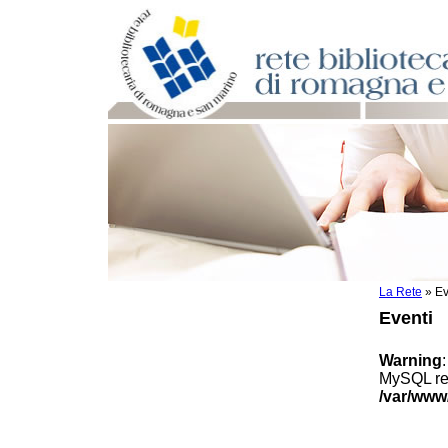
La Rete
»
Ev
Per bibliotecari e archivisti
Eventi
Documenti e materiale utile
Professione Bibliotecario
Warning
Professione Archivista
MySQL res
Piani bibliotecari e archivistici
/var/www
Statistiche
Riviste specializzate e basi dati
Domande frequenti (FAQ)