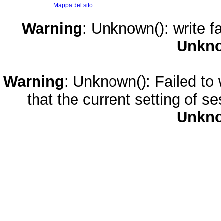
Mappa del sito
Warning
: Unknown(): write fa
Unkn
Warning
: Unknown(): Failed to w
that the current setting of s
Unkn