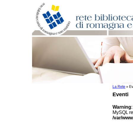
La Rete
»
Ev
Per bibliotecari e archivisti
Eventi
Documenti e materiale utile
Professione Bibliotecario
Warning
Professione Archivista
MySQL res
Piani bibliotecari e archivistici
/var/www
Statistiche
Riviste specializzate e basi dati
Domande frequenti (FAQ)