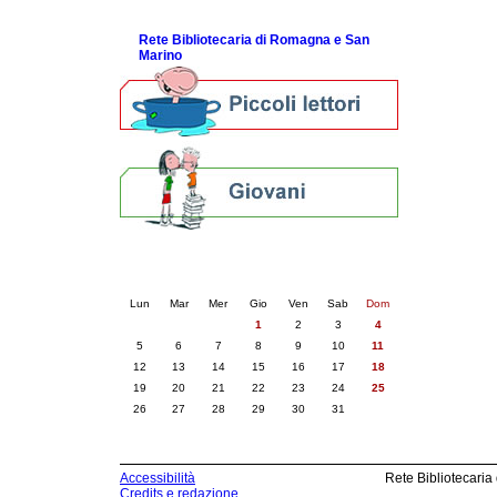
ScopriRete la FESTA
Rete Bibliotecaria di Romagna e San
Marino
Calendario eventi
« prec.
maggio 2025
succ. »
Lun
Mar
Mer
Gio
Ven
Sab
Dom
1
2
3
4
5
6
7
8
9
10
11
12
13
14
15
16
17
18
19
20
21
22
23
24
25
26
27
28
29
30
31
Accessibilità
Rete Bibliotecaria
Credits e redazione