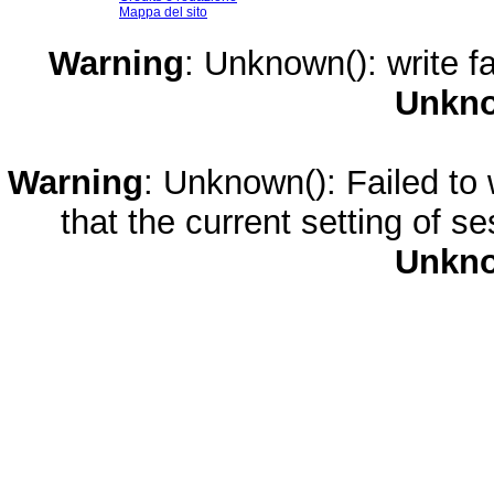
Mappa del sito
Warning
: Unknown(): write fa
Unkn
Warning
: Unknown(): Failed to w
that the current setting of s
Unkn