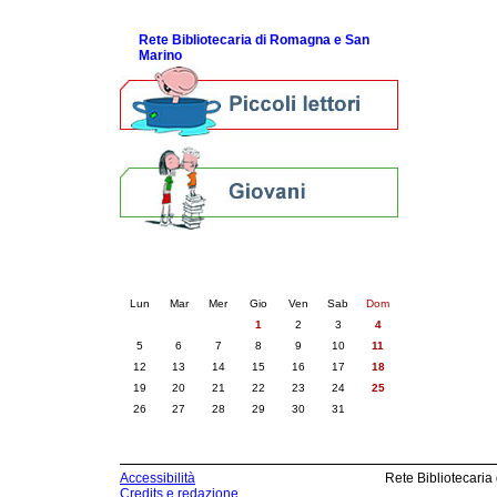
ScopriRete la FESTA
Rete Bibliotecaria di Romagna e San
Marino
Calendario eventi
« prec.
maggio 2025
succ. »
Lun
Mar
Mer
Gio
Ven
Sab
Dom
1
2
3
4
5
6
7
8
9
10
11
12
13
14
15
16
17
18
19
20
21
22
23
24
25
26
27
28
29
30
31
Accessibilità
Rete Bibliotecaria
Credits e redazione