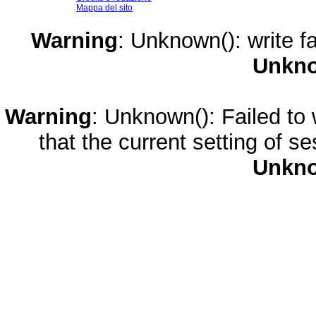
Mappa del sito
Warning
: Unknown(): write fa
Unkn
Warning
: Unknown(): Failed to w
that the current setting of s
Unkn