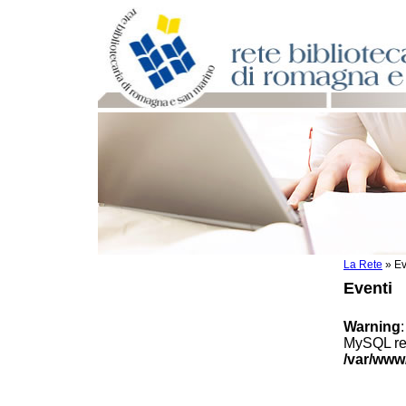
La Rete
»
Ev
Per bibliotecari e archivisti
Eventi
Documenti e materiale utile
Professione Bibliotecario
Warning
Professione Archivista
MySQL res
Piani bibliotecari e archivistici
/var/www
Statistiche
Riviste specializzate e basi dati
Domande frequenti (FAQ)