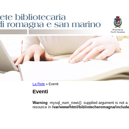
La Rete
»
Eventi
sti
Eventi
ile
o
Warning
: mysql_num_rows(): supplied argument is not a
resource in
/var/www/html/bibliotecheromagna/include
istici
asi dati
)