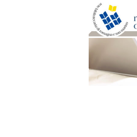
Per bibliotecari e archivi
Documenti e materiale ut
Professione Bibliotecari
Professione Archivista
Piani bibliotecari e archiv
Statistiche
Riviste specializzate e b
Domande frequenti (FAQ