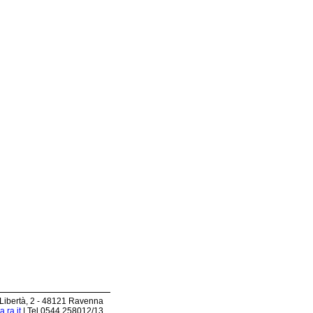
 Libertà, 2 - 48121 Ravenna
.ra.it
| Tel 0544.258012/13