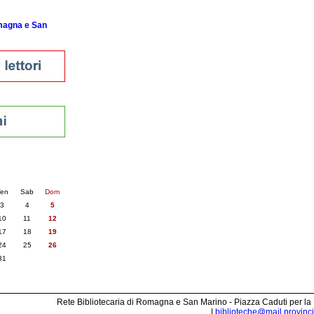
omagna e San
nti
3
succ. »
en
Sab
Dom
3
4
5
10
11
12
17
18
19
24
25
26
31
Rete Bibliotecaria di Romagna e San Marino - Piazza Caduti per la
|
biblioteche@mail.provincia