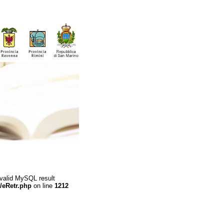
 valid MySQL result
/eRetr.php
on line
1212