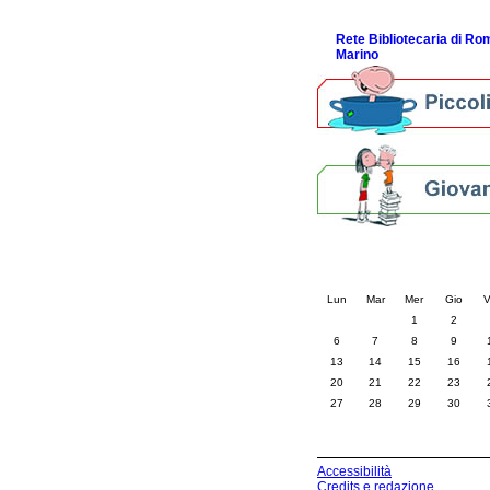
ScopriRete la FESTA
Rete Bibliotecaria di R
Marino
Calendario eve
« prec.
marzo 202
Lun
Mar
Mer
Gio
V
1
2
6
7
8
9
13
14
15
16
20
21
22
23
27
28
29
30
Accessibilità
Credits e redazione