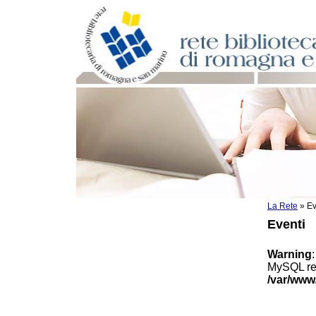
La Rete
»
Ev
Per bibliotecari e archivisti
Eventi
Documenti e materiale utile
Professione Bibliotecario
Warning
Professione Archivista
MySQL res
Piani bibliotecari e archivistici
/var/www
Statistiche
Riviste specializzate e basi dati
Domande frequenti (FAQ)