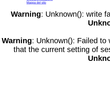
Mappa del sito
Warning
: Unknown(): write fa
Unkn
Warning
: Unknown(): Failed to w
that the current setting of s
Unkn