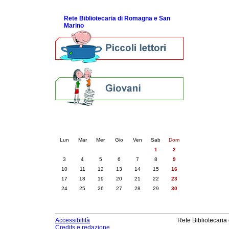
ScopriRete la FESTA
Rete Bibliotecaria di Romagna e San
Marino
Calendario eventi
« prec.
novembre 2025
succ. »
Lun
Mar
Mer
Gio
Ven
Sab
Dom
1
2
3
4
5
6
7
8
9
10
11
12
13
14
15
16
17
18
19
20
21
22
23
24
25
26
27
28
29
30
Accessibilità
Rete Bibliotecaria
Credits e redazione