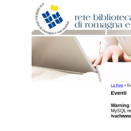
La Rete
»
Ev
Per bibliotecari e archivisti
Eventi
Documenti e materiale utile
Professione Bibliotecario
Warning
Professione Archivista
MySQL res
Piani bibliotecari e archivistici
/var/www
Statistiche
Riviste specializzate e basi dati
Domande frequenti (FAQ)