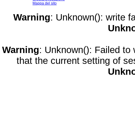
Mappa del sito
Warning
: Unknown(): write fa
Unkn
Warning
: Unknown(): Failed to w
that the current setting of s
Unkn