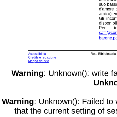
suo basso
d'amore p
amico) em
Gli incon
disponibil
Per in
saffi@comu
barone.pd
Accessibilità
Rete Bibliotecaria
Credits e redazione
Mappa del sito
Warning
: Unknown(): write fa
Unkn
Warning
: Unknown(): Failed to w
that the current setting of s