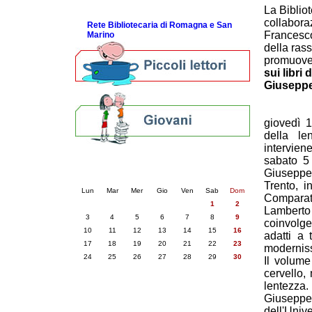
ScopriRete la FESTA
La Biblio
collabora
Rete Bibliotecaria di Romagna e San
Francesco
Marino
della ras
promuov
sui libri
Giusepp
giovedì 
della le
intervien
sabato 5 
Calendario eventi
Giuseppe 
« prec.
novembre 2025
succ. »
Trento, i
Lun
Mar
Mer
Gio
Ven
Sab
Dom
Comparat
1
2
Lamberto 
3
4
5
6
7
8
9
coinvolge
10
11
12
13
14
15
16
adatti a 
17
18
19
20
21
22
23
moderniss
24
25
26
27
28
29
30
Il volum
cervello,
lentezza.
Giuseppe 
dell'Unive