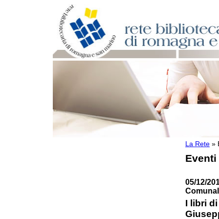
La Rete
»
Per bibliotecari e archivisti
Eventi
Documenti e materiale utile
Professione Bibliotecario
Professione Archivista
05/12/201
Piani bibliotecari e archivistici
Comunale
Statistiche
I libri 
Riviste specializzate e basi dati
Giusep
Domande frequenti (FAQ)