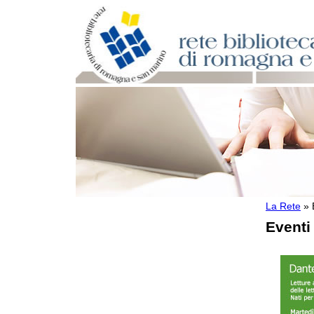
La Rete
»
Per bibliotecari e archivisti
Eventi
Documenti e materiale utile
Professione Bibliotecario
Professione Archivista
Piani bibliotecari e archivistici
Statistiche
Riviste specializzate e basi dati
Domande frequenti (FAQ)