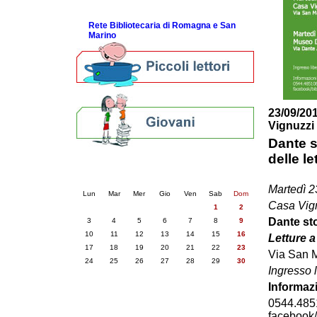
ScopriRete la FESTA
Rete Bibliotecaria di Romagna e San
Marino
23/09/201
Vignuzzi
Dante st
delle le
Calendario eventi
« prec.
novembre 2025
succ. »
Martedì 
Lun
Mar
Mer
Gio
Ven
Sab
Dom
Casa Vign
1
2
Dante sto
3
4
5
6
7
8
9
10
11
12
13
14
15
16
Letture a
17
18
19
20
21
22
23
Via San 
24
25
26
27
28
29
30
Ingresso 
Informaz
0544.485
facebook/